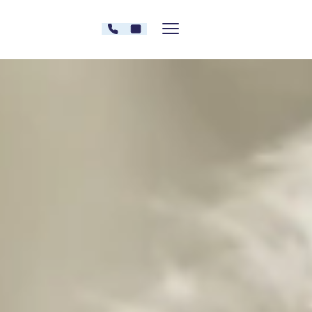
Zum Inhalt springen
030 - 26478607
Kontakt
Menü zeigen/verstecken
Oberberg Kliniken – zur Startseite