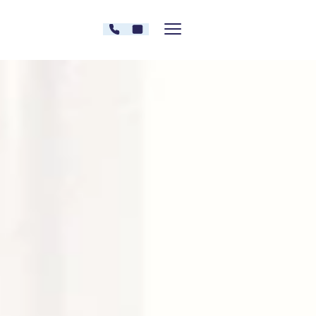
Zum Inhalt springen
030 - 26478607
Kontakt
Menü zeigen/verstecken
Oberberg Kliniken – zur Startseite