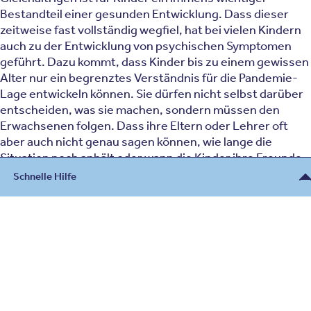
Bestandteil einer gesunden Entwicklung. Dass dieser
zeitweise fast vollständig wegfiel, hat bei vielen Kindern
auch zu der Entwicklung von psychischen Symptomen
geführt. Dazu kommt, dass Kinder bis zu einem gewissen
Alter nur ein begrenztes Verständnis für die Pandemie-
Lage entwickeln können. Sie dürfen nicht selbst darüber
entscheiden, was sie machen, sondern müssen den
Erwachsenen folgen. Dass ihre Eltern oder Lehrer oft
aber auch nicht genau sagen können, wie lange die
Situation noch anhält oder wann die Kinder ihre Freunde
wiedersehen dürfen, stellt für die Kinder eine große
Schnelle Hilfe
Belastung dar. Das Post-Lockdown-Syndrom kann sich
deshalb bei Kindern als Folge der verschiedenen
Beratung
psychischen Belastungen während der Pandemie
entwickeln.
030 - 26478607
Kontakt
Das Lock-Down-Syndrom und die
seelische Gesundheit
Für Notfälle und Zuweiser