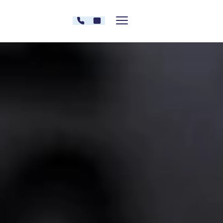
Zum Inhalt springen
030 - 26478607
Kontakt
Menü zeigen/verstecken
Oberberg Kliniken – zur Startseite