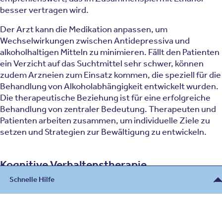
besser vertragen wird.
Der Arzt kann die Medikation anpassen, um
Wechselwirkungen zwischen Antidepressiva und
alkoholhaltigen Mitteln zu minimieren. Fällt den Patienten
ein Verzicht auf das Suchtmittel sehr schwer, können
zudem Arzneien zum Einsatz kommen, die speziell für die
Behandlung von Alkoholabhängigkeit entwickelt wurden.
Die therapeutische Beziehung ist für eine erfolgreiche
Behandlung von zentraler Bedeutung. Therapeuten und
Patienten arbeiten zusammen, um individuelle Ziele zu
setzen und Strategien zur Bewältigung zu entwickeln.
Kognitive Verhaltenstherapie
Die
Kognitive Verhaltenstherapie
ist eine weit
Schnelle Hilfe
verbreitete und effektive Form der Psychotherapie, die
bei verschiedenen psychischen Gesundheitsproblemen
Beratung
eingesetzt werden kann, einschließlich bei einer