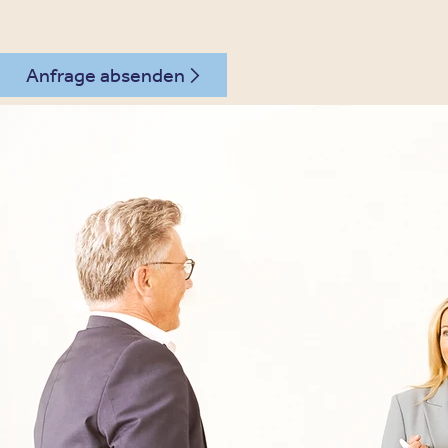
Anfrage absenden
030 - 26478607
Kontakt
Oberberg Kliniken – zur Startseite
Informationen
Kliniken
Für Patienten
Kliniken für Erwachsene
Für Zuweiser
Tageskliniken
Für Eltern
Kliniken für Kinder & Jugendlichen
Für Angehörige
Klinikfinder
Über Oberberg
Aufnahme & Kosten
Krankheitsbilder & Therapien
Service