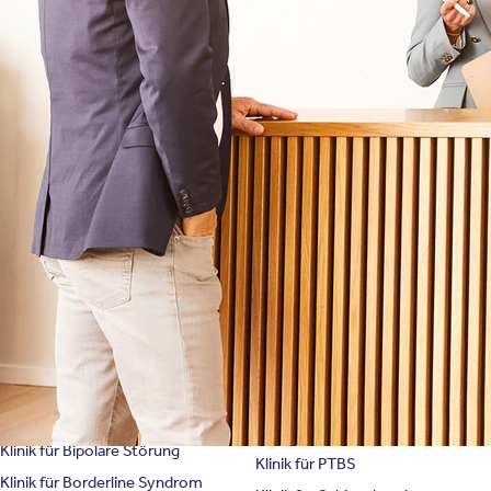
Behandlungsfelder
Veranstaltungen
Therapien
Newsletter
Symptome & Beschwerden
Magazin
Selbsttests
Presse
Bewertungen
Karriere
Unternehmensfakten
Spezialisierte Kliniken
Suchtklinik
Klinik für Depression
Klinik für Anorexie
Klinik für Burnout
Klinik für Erschöpfung
Klinik für Angststörung
Klinik für Essstörung
Klinik für Zwangsstörung
Klinik für Mediensucht
Klinik für Persönlichkeitsstörung
Klinik für Psychose
Klinik für Bipolare Störung
Klinik für PTBS
Klinik für Borderline Syndrom