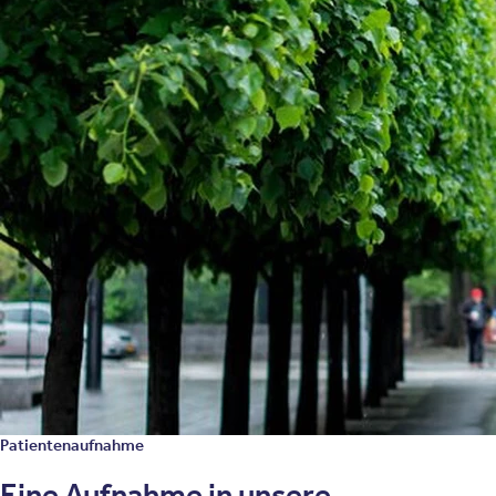
Diagnose schwere Depression: Was
tun?
Eine schwere Depression sollte nicht auf die
leichte Schulter genommen werden, denn es
handelt sich um eine ernst zu nehmende
psychische Erkrankung, die das Leben der
Betroffenen stark einschränkt. Personen mit
einer schweren Form der Depression
scheitern bereits an alltäglichen Aufgaben
und können einen Todeswunsch entwickeln.
Daher sollte unbedingt eine medizinische
Behandlung erfolgen.
Patientenaufnahme
Eine Aufnahme in unsere