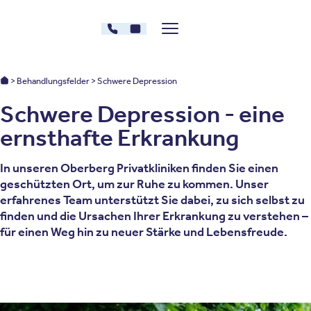
Zum Inhalt springen
030 - 26478607
Kontakt
Menü zeigen/verstecken
Oberberg Kliniken – zur Startseite
Oberberg Kliniken: Startseite
Behandlungsfelder
Schwere Depression
Schwere Depression - eine
ernsthafte Erkrankung
In unseren Oberberg Privatkliniken finden Sie einen
geschützten Ort, um zur Ruhe zu kommen. Unser
erfahrenes Team unterstützt Sie dabei, zu sich selbst zu
finden und die Ursachen Ihrer Erkrankung zu verstehen –
für einen Weg hin zu neuer Stärke und Lebensfreude.