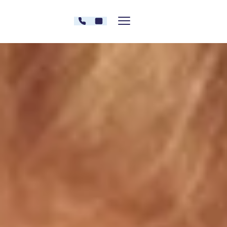
Zum Inhalt springen
030 - 26478607
Kontakt
Menü zeigen/verstecken
Oberberg Kliniken – zur Startseite