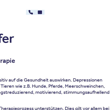
030 - 26478607
Kontakt
rg
Karriere
fer
rapie
sitiv auf die Gesundheit auswirken. Depressionen
on Tieren wie z.B. Hunde, Pferde, Meerschweinchen,
ngstreduzierend, motivierend, stimmungsaufhellend
rapieprozess unterstützen. Dies gilt vor allem bei