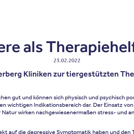
Zum Inhalt springen
r
Kliniken
Krankheitsbilder
Therapien
Über Oberbe
ere als Therapiehel
23.02.2022
berg Kliniken zur tiergestützten The
schen gut und können sich physisch und psychisch po
inen wichtigen Indikationsbereich dar. Der Einsatz v
er Natur wirken nachgewiesenermaßen stress- und a
t auf die depressive Symptomatik haben und den The