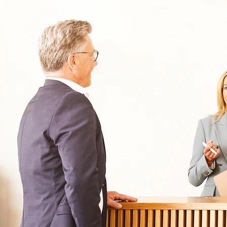
030 - 26478607
Kontakt
Oberberg Kliniken – zur Startseite
Informationen
Kliniken
Für Patienten
Kliniken für Erwachsene
Für Zuweiser
Tageskliniken
Für Eltern
Kliniken für Kinder & Jugendlichen
Für Angehörige
Klinikfinder
Über Oberberg
Aufnahme & Kosten
Krankheitsbilder & Therapien
Service
Behandlungsfelder
Veranstaltungen
Therapien
Newsletter
Symptome & Beschwerden
Magazin
Selbsttests
Presse
Bewertungen
Karriere