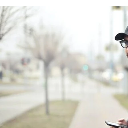
Diagnose Nomophobie: Was tun?
Neben bekannten und anerkannten
Angststörungen wie Höhenangst
(Akrophobie) oder der Angst vor Spinnen
(Arachnophobie) gibt es auch
vergleichsweise neue Ängste. Dazu zählt die
Nomophobie. Die Begriffe sind eine
Abkürzung für das Phänomen "No-Mobile-
Phone-Phobia" und beschreiben die Angst,
ohne Smartphone auskommen zu müssen.
Vor allem junge Menschen sind betroffen.
Wer befürchtet, unter Nomophobia zu leiden
und etwas dagegen unternehmen möchte,
sollte eine Psychotherapie versuchen.