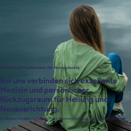
Kognitive Verhaltenstherapie
Entspannungstechniken
Sporttherapie
Psychoedukation
Oberberg Privatkliniken für Nomophobie
Bei uns verbinden sich exzellente
Medizin und persönlicher
Rückzugsraum für Heilung und
Neuausrichtung.
In diesen Kliniken behandeln wir Nomophobie auf höchstem Niveau: