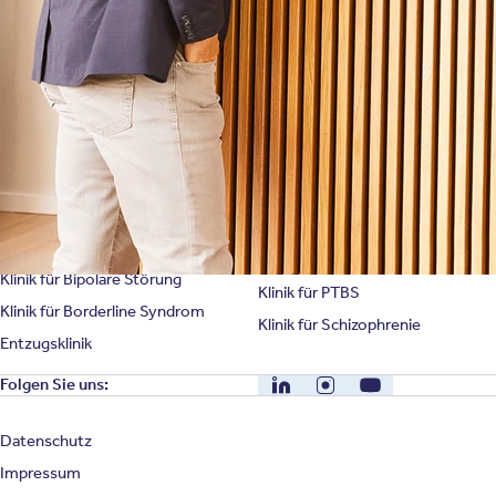
Unternehmensfakten
Spezialisierte Kliniken
Suchtklinik
Klinik für Depression
Klinik für Anorexie
Klinik für Burnout
Klinik für Erschöpfung
Klinik für Angststörung
Klinik für Essstörung
Klinik für Zwangsstörung
Klinik für Mediensucht
Klinik für Persönlichkeitsstörung
Klinik für Psychose
Klinik für Bipolare Störung
Klinik für PTBS
Klinik für Borderline Syndrom
Klinik für Schizophrenie
Entzugsklinik
LinkedIn
Instagram
YouTube
Folgen Sie uns:
Datenschutz
Impressum