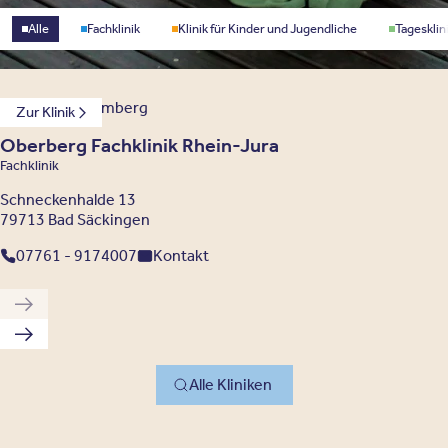
Standorttyp
Alle
Fachklinik
Klinik für Kinder und Jugendliche
Tagesklin
Baden-Württemberg
Zur Klinik
Oberberg Fachklinik Rhein-Jura
Fachklinik
Schneckenhalde 13
79713 Bad Säckingen
07761 - 9174007
Kontakt
Vorherige Klinik
Nächste Klinik
Alle Kliniken