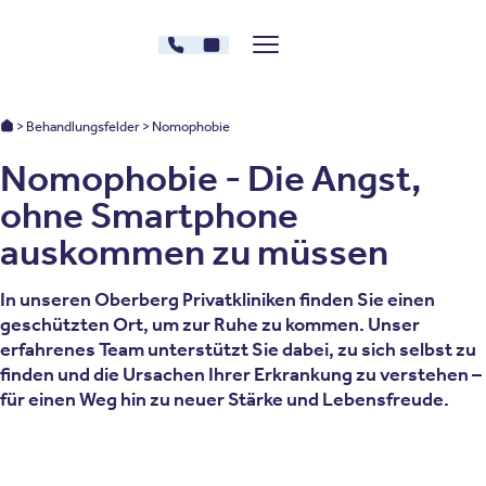
Zum Inhalt springen
030 - 26478607
Kontakt
Menü zeigen/verstecken
Oberberg Kliniken – zur Startseite
Oberberg Kliniken: Startseite
Behandlungsfelder
Nomophobie
Nomophobie - Die Angst,
ohne Smartphone
auskommen zu müssen
In unseren Oberberg Privatkliniken finden Sie einen
geschützten Ort, um zur Ruhe zu kommen. Unser
erfahrenes Team unterstützt Sie dabei, zu sich selbst zu
finden und die Ursachen Ihrer Erkrankung zu verstehen –
für einen Weg hin zu neuer Stärke und Lebensfreude.