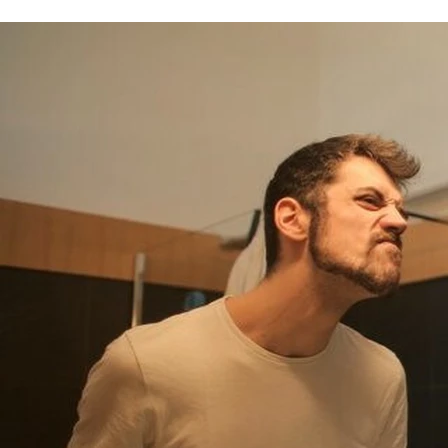
Diagnose Dysmorphophobie: Was
tun?
Wer seine eigene Optik für entstellt hält, von
anderen in dieser Frage aber unbestätigt
bleibt, leidet möglicherweise unter
Dysmorphophobie. Diese Störung geht mit
erheblichen Ängsten einher, dass man nicht
schön genug oder gar hässlich sei. Die
Betroffenen nehmen einen oder mehrere
deutliche Mängel am eigenen Aussehen
wahr und denken ständig darüber nach, was
zu einem enormen Leidensdruck führen
kann. Zum Teil versuchen sie auch, die
wahrgenommenen Mängel zu beseitigen,