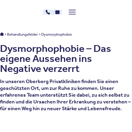
Zum Inhalt springen
030 - 26478607
Kontakt
Menü zeigen/verstecken
Oberberg Kliniken – zur Startseite
Oberberg Kliniken: Startseite
Behandlungsfelder
Dysmorphophobie
Dysmorphophobie – Das
eigene Aussehen ins
Negative verzerrt
In unseren Oberberg Privatkliniken finden Sie einen
geschützten Ort, um zur Ruhe zu kommen. Unser
erfahrenes Team unterstützt Sie dabei, zu sich selbst zu
finden und die Ursachen Ihrer Erkrankung zu verstehen –
für einen Weg hin zu neuer Stärke und Lebensfreude.