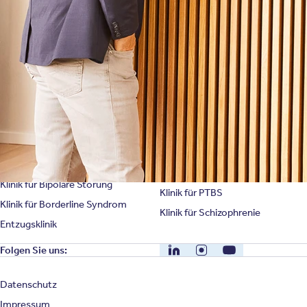
Karriere
Unternehmensfakten
Spezialisierte Kliniken
Suchtklinik
Klinik für Depression
Klinik für Anorexie
Klinik für Burnout
Klinik für Erschöpfung
Klinik für Angststörung
Klinik für Essstörung
Klinik für Zwangsstörung
Klinik für Mediensucht
Klinik für Persönlichkeitsstörung
Klinik für Psychose
Klinik für Bipolare Störung
Klinik für PTBS
Klinik für Borderline Syndrom
Klinik für Schizophrenie
Entzugsklinik
LinkedIn
Instagram
YouTube
Folgen Sie uns:
Datenschutz
Impressum