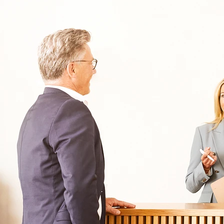
030 - 26478607
Kontakt
Oberberg Kliniken – zur Startseite
Informationen
Kliniken
Für Patienten
Kliniken für Erwachsene
Für Zuweiser
Tageskliniken
Für Eltern
Kliniken für Kinder & Jugendlichen
Für Angehörige
Klinikfinder
Über Oberberg
Aufnahme & Kosten
Krankheitsbilder & Therapien
Service
Behandlungsfelder
Veranstaltungen
Therapien
Newsletter
Symptome & Beschwerden
Magazin
Selbsttests
Presse
Bewertungen