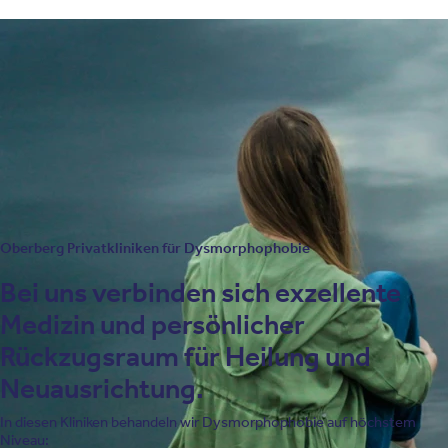
Zur Behandlung von Dysmorphophobie setzen wir unter
anderem diese Therapieverfahren ein:
Kognitive Verhaltenstherapie
Psychotherapie
Biologische Therapieverfahren
Oberberg Privatkliniken für Dysmorphophobie
Bei uns verbinden sich exzellente
Medizin und persönlicher
Rückzugsraum für Heilung und
Neuausrichtung.
In diesen Kliniken behandeln wir Dysmorphophobie auf höchstem
Niveau: