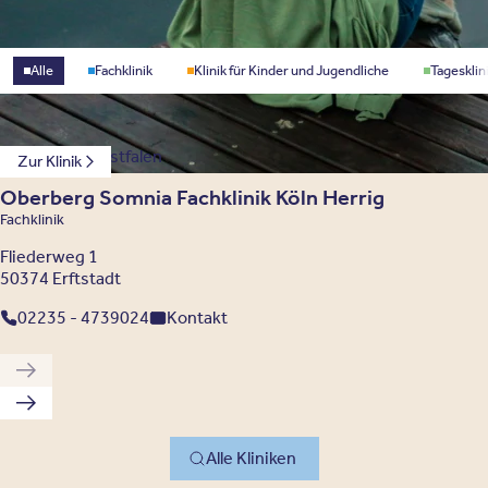
Standorttyp
Alle
Fachklinik
Klinik für Kinder und Jugendliche
Tagesklin
Nordrhein-Westfalen
Zur Klinik
Oberberg Somnia Fachklinik Köln Herrig
Fachklinik
Fliederweg 1
50374 Erftstadt
02235 - 4739024
Kontakt
Vorherige Klinik
Nächste Klinik
Alle Kliniken