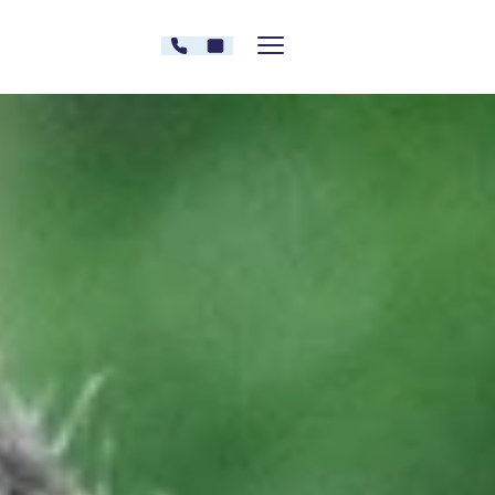
Zum Inhalt springen
030 - 26478607
Kontakt
Menü zeigen/verstecken
Oberberg Kliniken – zur Startseite