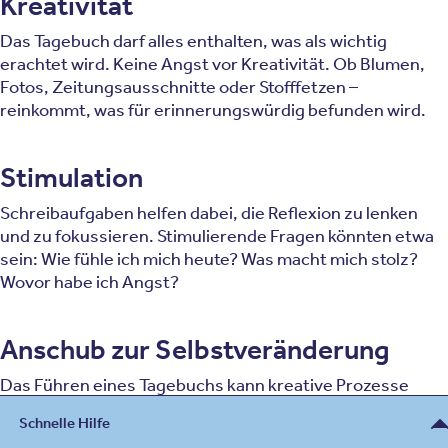
Kreativität
Das Tagebuch darf alles enthalten, was als wichtig
erachtet wird. Keine Angst vor Kreativität. Ob Blumen,
Fotos, Zeitungsausschnitte oder Stofffetzen –
reinkommt, was für erinnerungswürdig befunden wird.
Stimulation
Schreibaufgaben helfen dabei, die Reflexion zu lenken
und zu fokussieren. Stimulierende Fragen könnten etwa
sein: Wie fühle ich mich heute? Was macht mich stolz?
Wovor habe ich Angst?
Anschub zur Selbstveränderung
Das Führen eines Tagebuchs kann kreative Prozesse
anstoßen, die die Selbstveränderung positiv stimulieren.
Schnelle Hilfe
Das Ich steht dabei stets im Mittelpunkt und darf sich in