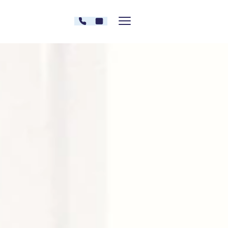
Zum Inhalt springen
030 - 26478607
Kontakt
Menü zeigen/verstecken
Oberberg Kliniken – zur Startseite