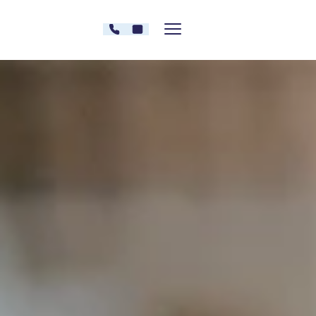
Zum Inhalt springen
030 - 26478607
Kontakt
Menü zeigen/verstecken
Oberberg Kliniken – zur Startseite