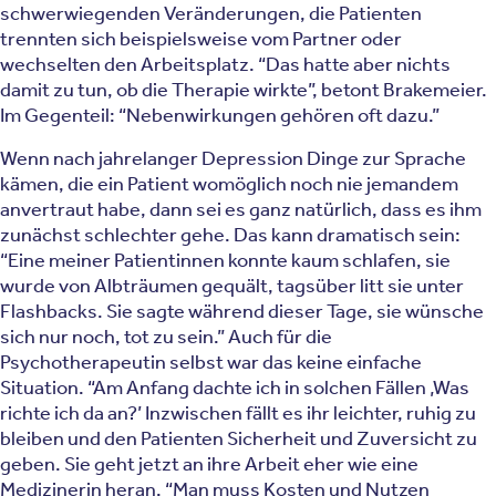
schwerwiegenden Veränderungen, die Patienten
trennten sich beispielsweise vom Partner oder
wechselten den Arbeitsplatz. “Das hatte aber nichts
damit zu tun, ob die Therapie wirkte”, betont Brakemeier.
Im Gegenteil: “Nebenwirkungen gehören oft dazu.”
Wenn nach jahrelanger Depression Dinge zur Sprache
kämen, die ein Patient womöglich noch nie jemandem
anvertraut habe, dann sei es ganz natürlich, dass es ihm
zunächst schlechter gehe. Das kann dramatisch sein:
“Eine meiner Patientinnen konnte kaum schlafen, sie
wurde von Albträumen gequält, tagsüber litt sie unter
Flashbacks. Sie sagte während dieser Tage, sie wünsche
sich nur noch, tot zu sein.” Auch für die
Psychotherapeutin selbst war das keine einfache
Situation. “Am Anfang dachte ich in solchen Fällen ‚Was
richte ich da an?’ Inzwischen fällt es ihr leichter, ruhig zu
bleiben und den Patienten Sicherheit und Zuversicht zu
geben. Sie geht jetzt an ihre Arbeit eher wie eine
Medizinerin heran. “Man muss Kosten und Nutzen