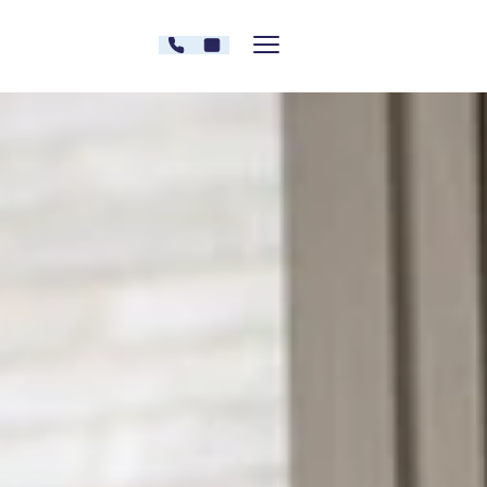
Zum Inhalt springen
030 - 26478607
Kontakt
Menü zeigen/verstecken
Oberberg Kliniken – zur Startseite