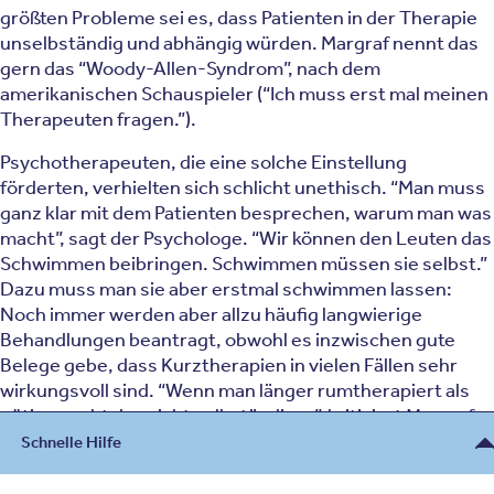
größten Probleme sei es, dass Patienten in der Therapie
unselbständig und abhängig würden. Margraf nennt das
gern das “Woody-Allen-Syndrom”, nach dem
amerikanischen Schauspieler (“Ich muss erst mal meinen
Therapeuten fragen.”).
Psychotherapeuten, die eine solche Einstellung
förderten, verhielten sich schlicht unethisch. “Man muss
ganz klar mit dem Patienten besprechen, warum man was
macht”, sagt der Psychologe. “Wir können den Leuten das
Schwimmen beibringen. Schwimmen müssen sie selbst.”
Dazu muss man sie aber erstmal schwimmen lassen:
Noch immer werden aber allzu häufig langwierige
Behandlungen beantragt, obwohl es inzwischen gute
Belege gebe, dass Kurztherapien in vielen Fällen sehr
wirkungsvoll sind. “Wenn man länger rumtherapiert als
nötig, macht das nicht selbständiger”, kritisiert Margraf.
Zu oft bekämen die Patienten noch nicht einmal die
Schnelle Hilfe
Therapie, die für sie die beste wäre, klagt der Experte.
Denn nicht jede Therapieform sei für alle psychischen