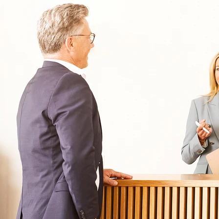
Informationen
Kliniken
Für Patienten
Kliniken für Erwachsene
Für Zuweiser
Tageskliniken
Für Eltern
Kliniken für Kinder & Jugendlichen
Für Angehörige
Klinikfinder
Über Oberberg
Aufnahme & Kosten
Krankheitsbilder & Therapien
Service
Behandlungsfelder
Veranstaltungen
Therapien
Newsletter
Symptome & Beschwerden
Magazin
Selbsttests
Presse
Bewertungen
Karriere
Unternehmensfakten