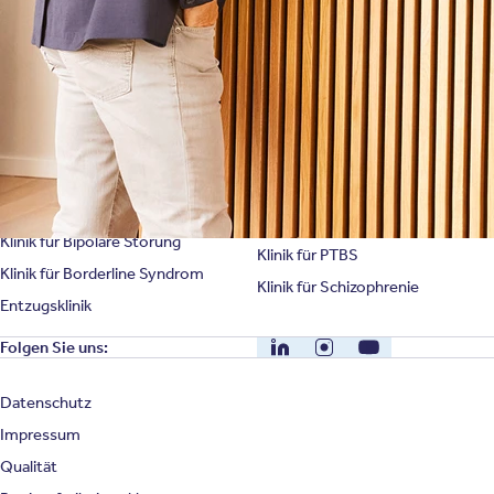
Spezialisierte Kliniken
Suchtklinik
Klinik für Depression
Klinik für Anorexie
Klinik für Burnout
Klinik für Erschöpfung
Klinik für Angststörung
Klinik für Essstörung
Klinik für Zwangsstörung
Klinik für Mediensucht
Klinik für Persönlichkeitsstörung
Klinik für Psychose
Klinik für Bipolare Störung
Klinik für PTBS
Klinik für Borderline Syndrom
Klinik für Schizophrenie
Entzugsklinik
LinkedIn
Instagram
YouTube
Folgen Sie uns:
Datenschutz
Impressum
Qualität