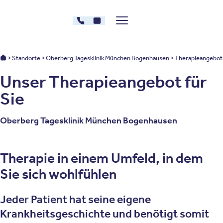
Zum Inhalt springen
089 - 89675578
Kontakt
Menü zeigen/verstecken
Oberberg Kliniken – zur Startseite
Oberberg Kliniken: Startseite
Standorte
Oberberg Tagesklinik München Bogenhausen
Therapieangebot
Unser Therapieangebot für
Sie
Oberberg Tagesklinik München Bogenhausen
Therapie in einem Umfeld, in dem
Sie sich wohlfühlen
Jeder Patient hat seine eigene
Krankheitsgeschichte und benötigt somit