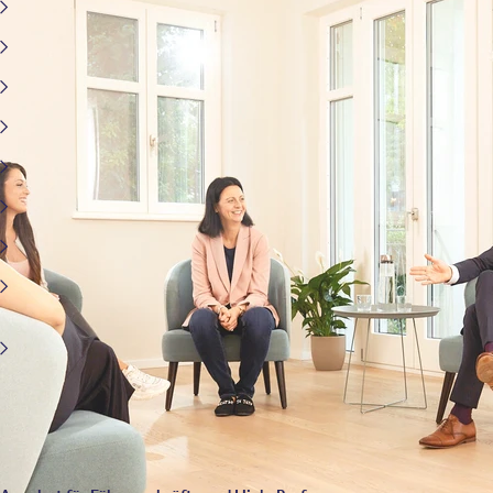
Burn-out bei Führungskräften
Panikstörung und Generalisierte Angststörung
Soziale Angst und spezifische Phobien
Persönlichkeitsstörungen
Sek. Abhängigkeitserkrankungen
Belastungs- und Traumafolgestörungen
ADHS im Erwachsenenalter
Zwangsstörung mit Zwangshandlungen und
Zwangsgedanken
Somatisierungsstörung