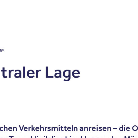
Zum Inhalt springen
r
Kliniken
Krankheitsbilder
Therapien
Über Oberbe
age
ntraler Lage
ichen Verkehrsmitteln anreisen – die