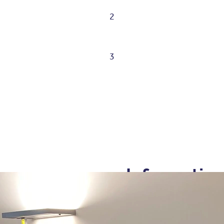
2
3
Information
Aufenthalt
Informationen zur Aufn