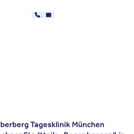
089 - 89675578
Kontakt
rg
Karriere
 Oberberg Tagesklinik München