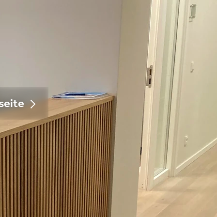
t
seite