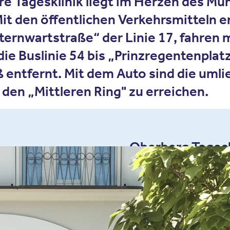
re Tagesklinik liegt im Herzen des Mü
t den öffentlichen Verkehrsmitteln er
rnwartstraße“ der Linie 17, fahren mi
e Buslinie 54 bis „Prinzregentenplatz
ß entfernt. Mit dem Auto sind die um
den „Mittleren Ring" zu erreichen.
Oberberg Tages
Möhlstraße 28
81675 München
Tel.
089 - 896 75