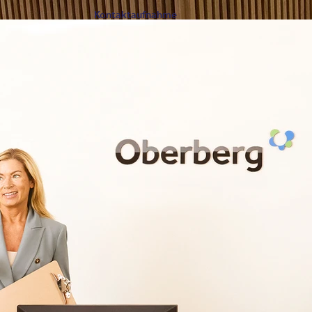
Kontaktaufnahme
Eine Aufnahme in un
der Regel zeitnah 
Kontaktieren Sie uns für eine individuelle Beratu
089 - 89675578
Oberberg Tagesklinik München Bogenhausen
Möhlstraße 28
81675 München
Ihre Nachricht