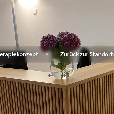
Teilstationärer Aufenthal
Räumlichkeiten
Essen
erapiekonzept
Zurück zur Standort