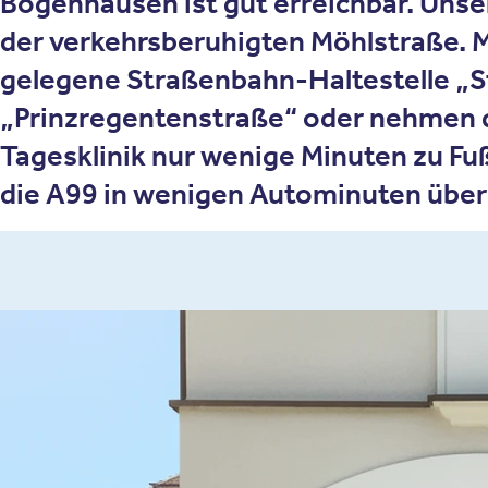
Bogenhausen ist gut erreichbar. Unse
der verkehrsberuhigten Möhlstraße. Mi
gelegene Straßenbahn-Haltestelle „Ste
„Prinzregentenstraße“ oder nehmen di
Tagesklinik nur wenige Minuten zu Fu
die A99 in wenigen Autominuten über 