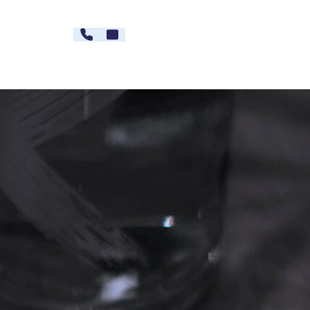
030 - 26478607
Kontakt
rg
Karriere