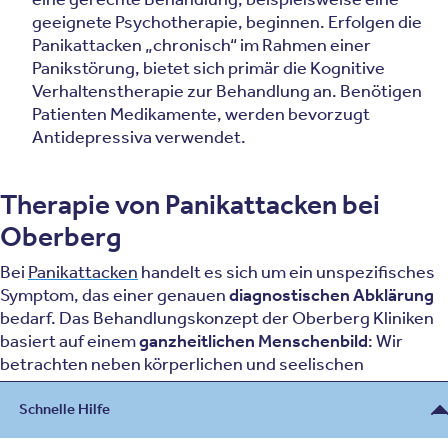
geeignete Psychotherapie, beginnen. Erfolgen die
Panikattacken „chronisch“ im Rahmen einer
Panikstörung, bietet sich primär die Kognitive
Verhaltenstherapie zur Behandlung an. Benötigen
Patienten Medikamente, werden bevorzugt
Antidepressiva verwendet.
Therapie von Panikattacken bei
Oberberg
Bei
Panikattacken
handelt es sich um ein unspezifisches
Symptom, das einer genauen
diagnostischen Abklärung
bedarf. Das Behandlungskonzept der Oberberg Kliniken
basiert auf einem
ganzheitlichen Menschenbild
: Wir
betrachten neben körperlichen und seelischen
Symptomen auch Ihre einzigartige Biografie und
Persönlichkeit und messen auch Ihrem sozialen Umfeld
Schnelle Hilfe
Bedeutung bei.