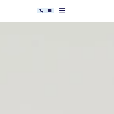
Zum Inhalt springen
030 - 26478607
Kontakt
Menü zeigen/verstecken
Oberberg Kliniken – zur Startseite