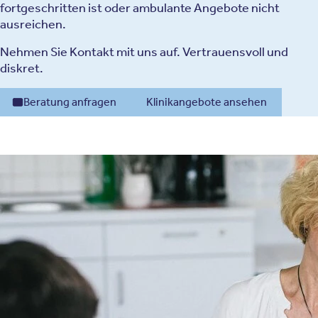
fortgeschritten ist oder ambulante Angebote nicht
ausreichen.
Nehmen Sie Kontakt mit uns auf. Vertrauensvoll und
diskret.
Beratung anfragen
Klinikangebote ansehen
Ursachen einer Sucht
Wie eine Abhängigkeit entsteht und was sie im Gehirn und im Leben
der Betroffenen bewirkt
Biologische Veranlagung
Zwillings- und Familienstudien zeigen eine genetische
Veranlagung, die unter anderem das Risiko für