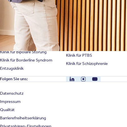
Spezialisierte Kliniken
Suchtklinik
Klinik für Depression
Klinik für Anorexie
Klinik für Burnout
Klinik für Erschöpfung
Klinik für Angststörung
Klinik für Essstörung
Klinik für Zwangsstörung
Klinik für Mediensucht
Klinik für Persönlichkeitsstörung
Klinik für Psychose
Klinik für Bipolare Störung
Klinik für PTBS
Klinik für Borderline Syndrom
Klinik für Schizophrenie
Entzugsklinik
LinkedIn
Instagram
YouTube
Folgen Sie uns:
Datenschutz
Impressum
Qualität
Barrierefreiheitserklärung
Privatsphären-Einstellungen