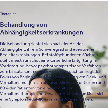
Therapien
Behandlung von
Abhängigkeitserkrankungen
Die Behandlung richtet sich nach der Art der
Abhängigkeit, ihrem Schweregrad und eventuellen
Begleiterkrankungen. Bei stoffgebundenen Süchten
steht meist zunächst eine körperliche Entgiftung im
Vordergrund, bevor psychotherapeutische Verfahren
zum Einsatz kommen. Bei Verhaltenssüchten liegt der
Fokus von Beginn an auf der Veränderung von Denk- und
Verhaltensmustern. In unseren Kliniken profitieren rund
80% der Patienten von einer kognitiven
Verhaltenstherapie, bei etwa der Hälfte davon lässt sich
eine
Symptomreduktion von rund 70%
erreichen.