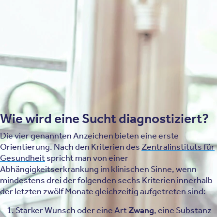
aus Scham oder um Konflikten aus dem Weg zu gehen.
Schuld- und Schamgefühle
Ein tiefes Reuegefühl nach dem Konsum oder der Handlung, das
jedoch nicht ausreicht, um das Verhalten dauerhaft zu ändern,
deutet auf einen Kontrollverlust hin, der über gelegentliches
Bedauern hinausgeht.
Wie wird eine Sucht diagnostiziert?
Die vier genannten Anzeichen bieten eine erste
Orientierung. Nach den Kriterien des
Zentralinstituts für
Gesundheit
spricht man von einer
Abhängigkeitserkrankung im klinischen Sinne, wenn
mindestens drei der folgenden sechs Kriterien innerhalb
der letzten zwölf Monate gleichzeitig aufgetreten sind:
Starker Wunsch oder eine Art
Zwang
, eine Substanz