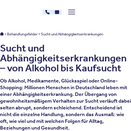
Zum Inhalt springen
030 - 26478607
Kontakt
Menü zeigen/verstecken
Oberberg Kliniken – zur Startseite
Oberberg Kliniken: Startseite
Behandlungsfelder
Sucht und Abhängigkeitserkrankungen
Sucht und
Abhängigkeitserkrankungen
– von Alkohol bis Kaufsucht
Ob Alkohol, Medikamente, Glücksspiel oder Online-
Shopping: Millionen Menschen in Deutschland leben mit
einer Abhängigkeitserkrankung. Der Übergang von
gewohnheitsmäßigem Verhalten zur Sucht verläuft dabei
selten abrupt, sondern schleichend. Entscheidend ist
nicht die einzelne Handlung, sondern das Ausmaß: wie
oft, wie viel und mit welchen Folgen für Alltag,
Beziehungen und Gesundheit.