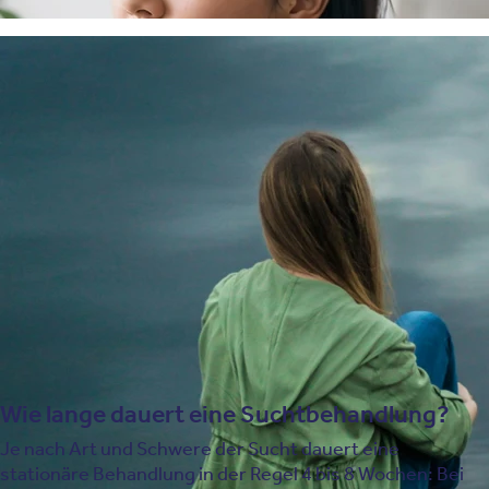
Zur Behandlung von Abhängigkeitserkrankungen setzen
wir unter anderem diese Therapieverfahren und
Angebote ein:
Achtsamkeitsbasierte Psychotherapieverfahren
Psychotherapie
Biologische Therapieverfahren
Biofeedback
Akzeptanz- und Commitment-Therapie
Nada Akupunktur
Psychoedukation
Wie lange dauert eine Suchtbehandlung?
Je nach Art und Schwere der Sucht dauert eine
stationäre Behandlung in der Regel 4 bis 8 Wochen: Bei