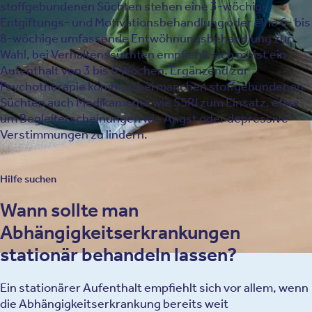
stoffgebundenen Süchten stehen eine 3-wöchige
Entgiftungs- und Motivationsbehandlung oder eine 6- bis
8-wöchige umfassende Entwöhnungsbehandlung zur
Wahl, bei Verhaltenssüchten empfiehlt sich meist ein
Aufenthalt von 3 bis 6 Wochen. Ergänzend zur
Psychotherapie kommen bei manchen stoffgebundenen
Süchten auch Medikamente wie SSRI zum Einsatz, etwa
um Begleiterscheinungen wie Angst oder depressive
Verstimmungen zu lindern.
Hilfe suchen
Wann sollte man
Abhängigkeitserkrankungen
stationär behandeln lassen?
Ein stationärer Aufenthalt empfiehlt sich vor allem, wenn
die Abhängigkeitserkrankung bereits weit