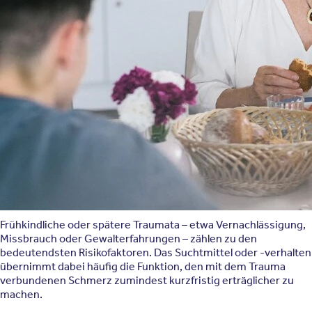
Alkoholabhängigkeit erhöhen kann. Ein einzelnes „Suchtgen"
gibt es jedoch nicht – genetische Faktoren erhöhen lediglich die
Wahrscheinlichkeit, machen aber niemanden zwangsläufig
abhängig.
Psychische Vorbelastung
Vorbestehende psychische Erkrankungen wie Depressionen,
Angststörungen oder ADHS, ein geringes Selbstwertgefühl und
wenig ausgeprägte Problemlösestrategien erhöhen die
Anfälligkeit für eine Suchterkrankung.
Traumatische Erfahrungen
Frühkindliche oder spätere Traumata – etwa Vernachlässigung,
Missbrauch oder Gewalterfahrungen – zählen zu den
bedeutendsten Risikofaktoren. Das Suchtmittel oder -verhalten
übernimmt dabei häufig die Funktion, den mit dem Trauma
verbundenen Schmerz zumindest kurzfristig erträglicher zu
machen.