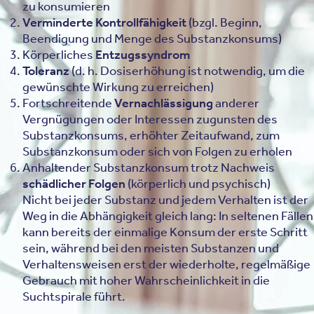
zu konsumieren
Verminderte Kontrollfähigkeit
(bzgl. Beginn,
Beendigung und Menge des Substanzkonsums)
Körperliches
Entzugssyndrom
Toleranz
(d. h. Dosiserhöhung ist notwendig, um die
gewünschte Wirkung zu erreichen)
Fortschreitende
Vernachlässigung
anderer
Vergnügungen oder Interessen zugunsten des
Substanzkonsums, erhöhter Zeitaufwand, zum
Substanzkonsum oder sich von Folgen zu erholen
Anhaltender Substanzkonsum trotz Nachweis
schädlicher Folgen
(körperlich und psychisch)
Nicht bei jeder Substanz und jedem Verhalten ist der
Weg in die Abhängigkeit gleich lang: In seltenen Fällen
kann bereits der einmalige Konsum der erste Schritt
sein, während bei den meisten Substanzen und
Verhaltensweisen erst der wiederholte, regelmäßige
Gebrauch mit hoher Wahrscheinlichkeit in die
Suchtspirale führt.