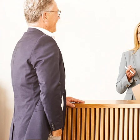
Für Patienten
Kliniken für Erwachsene
Für Zuweiser
Tageskliniken
Für Eltern
Kliniken für Kinder & Jugendlichen
Für Angehörige
Klinikfinder
Über Oberberg
Aufnahme & Kosten
Krankheitsbilder & Therapien
Service
Behandlungsfelder
Veranstaltungen
Therapien
Newsletter
Symptome & Beschwerden
Magazin
Selbsttests
Presse
Bewertungen
Karriere
Unternehmensfakten