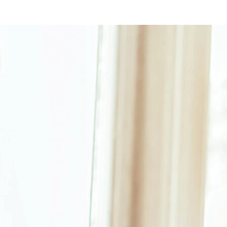
Ab wann ist man süchtig?
Anzeichen einer Suchterkrankung
Häufigkeit des Konsums oder Verhaltens
Ob Alkohol, Glücksspiel oder Online-Shopping: Gelegentliches
Verhalten wird erst zum Problem, wenn es sich verdichtet.
Entscheidend ist, ob sich die Häufigkeit über Wochen oder
Monate spürbar steigert, statt gleich zu bleiben.
Kontrollverlust
Viele Betroffene sind überzeugt, jederzeit aufhören zu können.
Der eigentliche Test ist der Versuch: Gelingt eine bewusste
Pause ohne Unruhe oder starkes Verlangen, oder scheitert sie