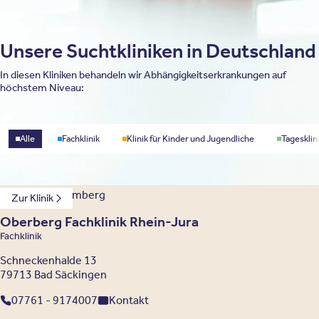
Unsere Suchtkliniken in Deutschland
In diesen Kliniken behandeln wir Abhängigkeitserkrankungen auf
höchstem Niveau:
Standorttyp
Alle
Fachklinik
Klinik für Kinder und Jugendliche
Tagesklin
Baden-Württemberg
Zur Klinik
Oberberg Fachklinik Rhein-Jura
Fachklinik
Schneckenhalde 13
79713 Bad Säckingen
07761 - 9174007
Kontakt