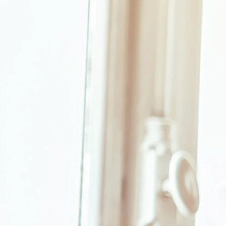
trotz gutem Vorsatz?
Toleranzentwicklung
Wenn dieselbe Menge oder Handlung nicht mehr die gewohnte
Wirkung zeigt und immer mehr davon nötig wird, um sich
zufrieden oder entspannt zu fühlen, deutet das auf eine
körperliche oder psychische Gewöhnung hin.
Auswirkungen auf den Alltag
Streit mit nahestehenden Menschen, Probleme bei der Arbeit
oder der Rückzug von früheren Interessen sind oft die ersten
sichtbaren Folgen – noch bevor Betroffene selbst den
Zusammenhang erkennen.
Lügen
Wiederholtes Verheimlichen oder Herunterspielen des eigenen
Konsums bzw. Verhaltens gegenüber nahestehenden
Menschen ist ein häufiges Warnsignal. Häufig geschieht dies