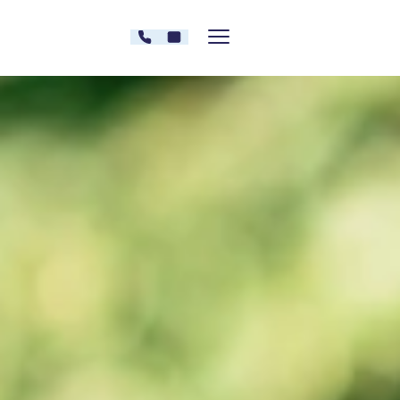
Zum Inhalt springen
030 - 26478607
Kontakt
Menü zeigen/verstecken
Oberberg Kliniken – zur Startseite