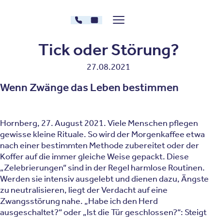
Zum Inhalt springen
030 - 26478607
Kontakt
Menü zeigen/verstecken
Oberberg Kliniken – zur Startseite
Tick oder Störung?
27.08.2021
Wenn Zwänge das Leben bestimmen
Hornberg, 27. August 2021. Viele Menschen pflegen
gewisse kleine Rituale. So wird der Morgenkaffee etwa
nach einer bestimmten Methode zubereitet oder der
Koffer auf die immer gleiche Weise gepackt. Diese
„Zelebrierungen“ sind in der Regel harmlose Routinen.
Werden sie intensiv ausgelebt und dienen dazu, Ängste
zu neutralisieren, liegt der Verdacht auf eine
Zwangsstörung nahe. „Habe ich den Herd
ausgeschaltet?“ oder „Ist die Tür geschlossen?“: Steigt