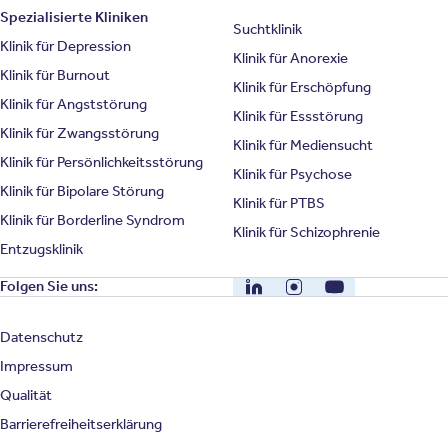
Spezialisierte Kliniken
Suchtklinik
Klinik für Depression
Klinik für Anorexie
Klinik für Burnout
Klinik für Erschöpfung
Klinik für Angststörung
Klinik für Essstörung
Klinik für Zwangsstörung
Klinik für Mediensucht
Klinik für Persönlichkeitsstörung
Klinik für Psychose
Klinik für Bipolare Störung
Klinik für PTBS
Klinik für Borderline Syndrom
Klinik für Schizophrenie
Entzugsklinik
LinkedIn
Instagram
YouTube
Folgen Sie uns:
Datenschutz
Impressum
Qualität
Barrierefreiheitserklärung