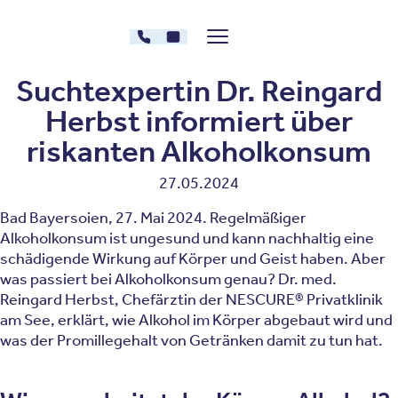
Zum Inhalt springen
030 - 26478607
Kontakt
Menü zeigen/verstecken
Oberberg Kliniken – zur Startseite
Suchtexpertin Dr. Reingard
Herbst informiert über
riskanten Alkoholkonsum
27.05.2024
Bad Bayersoien, 27. Mai 2024. Regelmäßiger
Alkoholkonsum ist ungesund und kann nachhaltig eine
schädigende Wirkung auf Körper und Geist haben. Aber
was passiert bei Alkoholkonsum genau? Dr. med.
Reingard Herbst, Chefärztin der NESCURE® Privatklinik
am See, erklärt, wie Alkohol im Körper abgebaut wird und
was der Promillegehalt von Getränken damit zu tun hat.