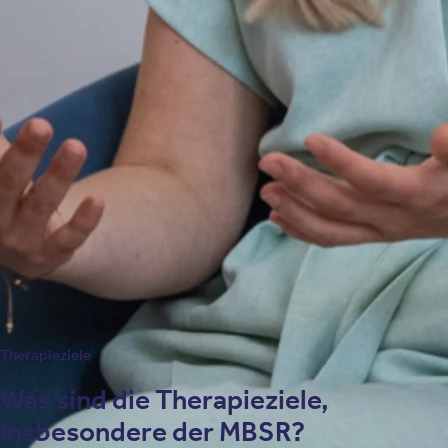
der Nachsorge), meist als Gruppenangebot. In
Wirksamkeitsstudien fanden sich Hinweise auf geringe, über
Standardtherapien hinausgehende Effekte v.a. im Bereich der
Reduktion von Entzugssymptomen/Craving.
Metakognitive Therapie (MCT)
Nach dem Konzept von Wells (1994) wird nicht auf die Inhalte
des Denkens fokussiert, sondern auf die Denkprozesse selbst.
Unangepasste und unflexible Denkstrategien können
psychische Störungen auslösen, verstärken und
aufrechterhalten. In der MCT sollen diese Denkstrategien
flexibilisiert und verändert werden.
Therapieziele
Was sind die Therapieziele,
insbesondere der MBSR?