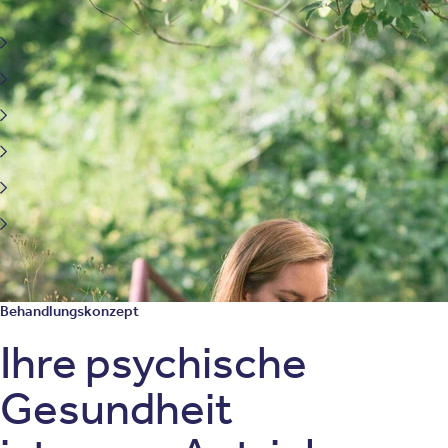
Psychotherapieverfahren
Depressionen
Stress- und Traumafolgestörungen (inkl. PTBS)
Angststörung
Zwangsstörung und verwandte Erkrankungen
Burnout
Sucht und Abhängigkeitserkrankungen
Behandlungskonzept
Ihre psychische
Gesundheit