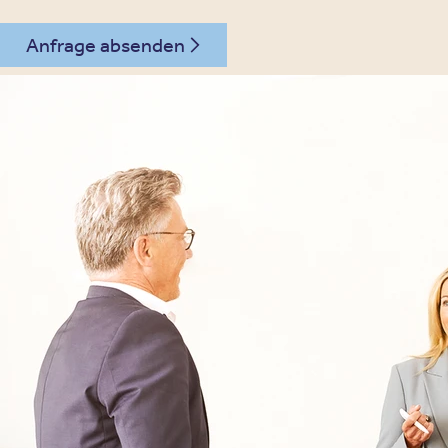
Anfrage absenden
030 - 26478607
Kontakt
Oberberg Kliniken – zur Startseite
Informationen
Kliniken
Für Patienten
Kliniken für Erwachsene
Für Zuweiser
Tageskliniken
Für Eltern
Kliniken für Kinder & Jugendlichen
Für Angehörige
Klinikfinder
Über Oberberg
Aufnahme & Kosten
Krankheitsbilder & Therapien
Service
Behandlungsfelder
Veranstaltungen