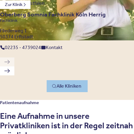
Nordrhein-Westfalen
Zur Klinik
Oberberg Somnia Fachklinik Köln Herrig
Fachklinik
Fliederweg 1
50374 Erftstadt
02235 - 4739024
Kontakt
Vorherige Klinik
Nächste Klinik
Alle Kliniken
Patientenaufnahme
Eine Aufnahme in unsere
Privatkliniken ist in der Regel zeitnah