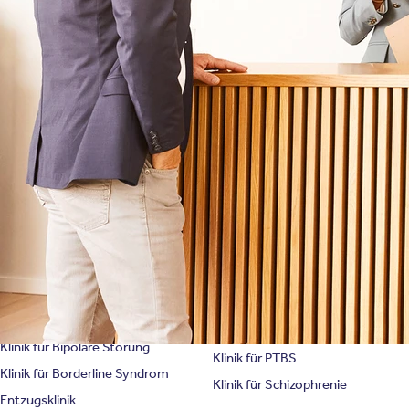
Therapien
Newsletter
Symptome & Beschwerden
Magazin
Selbsttests
Presse
Bewertungen
Karriere
Unternehmensfakten
Spezialisierte Kliniken
Suchtklinik
Klinik für Depression
Klinik für Anorexie
Klinik für Burnout
Klinik für Erschöpfung
Klinik für Angststörung
Klinik für Essstörung
Klinik für Zwangsstörung
Klinik für Mediensucht
Klinik für Persönlichkeitsstörung
Klinik für Psychose
Klinik für Bipolare Störung
Klinik für PTBS
Klinik für Borderline Syndrom
Klinik für Schizophrenie
Entzugsklinik