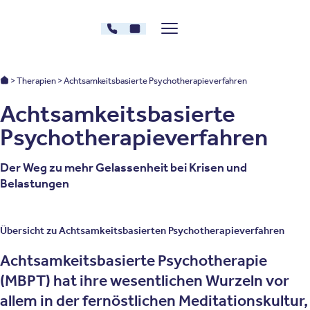
Zum Inhalt springen
030 - 26478607
Kontakt
Menü zeigen/verstecken
Oberberg Kliniken – zur Startseite
Oberberg Kliniken: Startseite
Therapien
Achtsamkeitsbasierte Psychotherapieverfahren
Achtsamkeitsbasierte
Psychotherapieverfahren
Der Weg zu mehr Gelassenheit bei Krisen und
Belastungen
Übersicht zu Achtsamkeitsbasierten Psychotherapieverfahren
Achtsamkeitsbasierte Psychotherapie
(MBPT) hat ihre wesentlichen Wurzeln vor
allem in der fernöstlichen Meditationskultur,