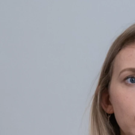
Wie funktionieren die
Achtsamkeitsbasierten
Psychotherapieverfahren?
Wurzeln in fernöstlicher Meditationskultur
Wesentliche Bedeutung für die Etablierung von
achtsamkeitsbasierten Verfahren im psychotherapeutischen
Kontext hatte die in den 1970er Jahren zunächst für Patienten
mit
chronischen Schmerzen
entwickelte achtsamkeitsbasierte
Stressreduktion (MBSR) von Jon Kabat-Zinn.
Achtsamkeit im Kontext
Achtsamkeit meint eine Form von Konzentration, d.h. von
gezielter Aufmerksamkeitslenkung, bei der man bewusst
(„außen“ und „innen“) wahrnimmt, was im gegenwärtigen
Moment ist („Hier und Jetzt“), ohne zu urteilen oder zu
bewerten („Akzeptanz“).