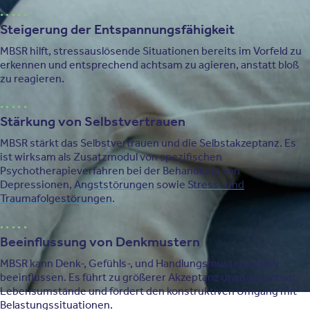
Steigerung der Entspannungsfähigkeit
MBSR hilft, stressauslösende Situationen bereits im Vorfeld zu
erkennen und entsprechend achtsam zu agieren, anstatt bloß
zu reagieren.
Stärkung von Selbstvertrauen
MBSR stärkt das Selbstvertrauen und die Selbstakzeptanz. Es
ist wirksam als Zusatzmodul von spezifischen
Psychotherapieverfahren bei der Behandlung von
Depressionen,
Angststörungen
sowie
Stress- und
Traumafolgestörungen
.
Beeinflussung von Denkmustern
MBSR kann Denk-, Gefühls-, und Handlungsmuster positiv
beeinflussen. Es führt zu größerer Akzeptanz unangenehmer
Lebensumstände und fördert den konstruktiven Umgang mit
Belastungssituationen.