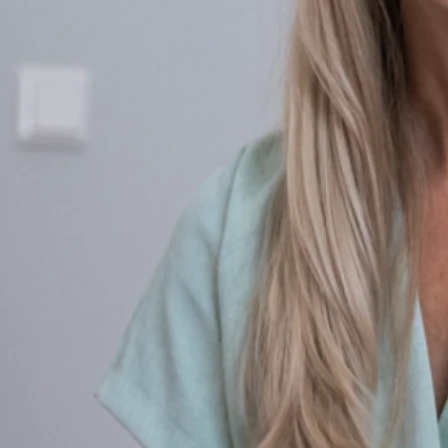
Mindfulness-based Stress Reduction (MBSR)
MBSR ist ursprünglich ein 8-wöchiges Programm mit formellen
Übungen (Bodyscan, Yoga, Meditation), informellen Aufgaben
(Achtsamer Alltag, schwierige Situationen/Stress) und
Psychoedukation. Es zeigt geringgradige Wirksamkeit bei
Depressionen und anderen Stressfolgeerkrankungen, hat aber
größere Bedeutung als Zusatzmodul und in der Prävention.
Mindfulness-based Cognitive Therapy (MBCT)
MBCT ist eine Kombination kognitiver Verhaltenstherapie mit
achtsamkeitsbasierten Methoden. Wirksamkeitsnachweise
finden sich im Bereich der Rückfallprophylaxe rezidivierender
Depressionen (weniger in der Akutbehandlung).
Mindfulness-based Relapse Prevention (MBRP)
MBRP wird angewendet zur achtsamkeitsbasierten
Rückfallprävention bei Suchterkrankungen (Entwöhnung und