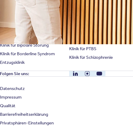
Klinik für Depression
Klinik für Anorexie
Klinik für Burnout
Klinik für Erschöpfung
Klinik für Angststörung
Klinik für Essstörung
Klinik für Zwangsstörung
Klinik für Mediensucht
Klinik für Persönlichkeitsstörung
Klinik für Psychose
Klinik für Bipolare Störung
Klinik für PTBS
Klinik für Borderline Syndrom
Klinik für Schizophrenie
Entzugsklinik
LinkedIn
Instagram
YouTube
Folgen Sie uns:
Datenschutz
Impressum
Qualität
Barrierefreiheitserklärung
Privatsphären-Einstellungen