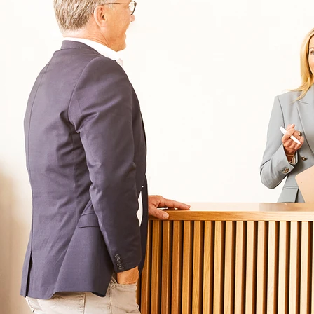
Für Zuweiser
Tageskliniken
Für Eltern
Kliniken für Kinder & Jugendlichen
Für Angehörige
Klinikfinder
Über Oberberg
Aufnahme & Kosten
Krankheitsbilder & Therapien
Service
Behandlungsfelder
Veranstaltungen
Therapien
Newsletter
Symptome & Beschwerden
Magazin
Selbsttests
Presse
Bewertungen
Karriere
Unternehmensfakten
Spezialisierte Kliniken
Suchtklinik