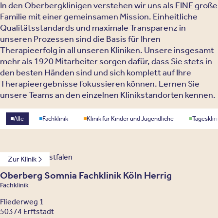
In den Oberbergklinigen verstehen wir uns als EINE große
Familie mit einer gemeinsamen Mission. Einheitliche
Qualitätsstandards und maximale Transparenz in
unseren Prozessen sind die Basis für Ihren
Therapieerfolg in all unseren Kliniken. Unsere insgesamt
mehr als 1920 Mitarbeiter sorgen dafür, dass Sie stets in
den besten Händen sind und sich komplett auf Ihre
Therapieergebnisse fokussieren können. Lernen Sie
unsere Teams an den einzelnen Klinikstandorten kennen.
Standorttyp
Alle
Fachklinik
Klinik für Kinder und Jugendliche
Tagesklin
Nordrhein-Westfalen
Zur Klinik
Oberberg Somnia Fachklinik Köln Herrig
Fachklinik
Fliederweg 1
50374 Erftstadt