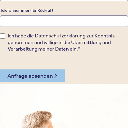
Telefonnummer (für Rückruf)
Ich habe die
Datenschutzerklärung
zur Kenntnis
genommen und willige in die Übermittlung und
Verarbeitung meiner Daten ein.*
Anfrage absenden
030 - 26478607
Kontakt
Oberberg Kliniken – zur Startseite
Informationen
Kliniken
Für Patienten
Kliniken für Erwachsene