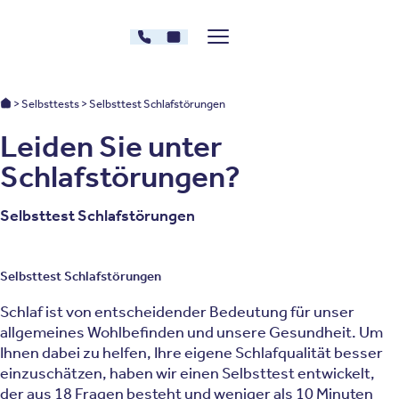
Zum Inhalt springen
030 - 26478607
Kontakt
Menü zeigen/verstecken
Oberberg Kliniken – zur Startseite
Oberberg Kliniken: Startseite
Selbsttests
Selbsttest Schlafstörungen
Leiden Sie unter
Schlafstörungen?
Selbsttest Schlafstörungen
Selbsttest Schlafstörungen
Schlaf ist von entscheidender Bedeutung für unser
allgemeines Wohlbefinden und unsere Gesundheit. Um
Ihnen dabei zu helfen, Ihre eigene Schlafqualität besser
einzuschätzen, haben wir einen Selbsttest entwickelt,
der aus 18 Fragen besteht und weniger als 10 Minuten