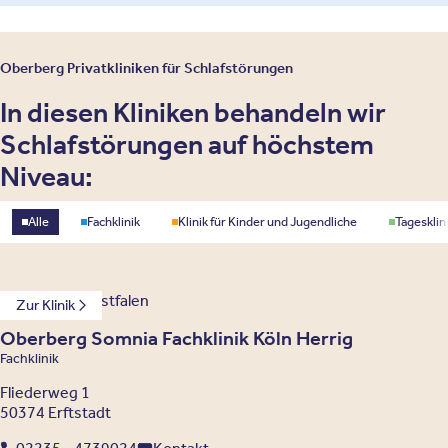
Oberberg Privatkliniken für Schlafstörungen
In diesen Kliniken behandeln wir
Schlafstörungen auf höchstem
Niveau:
Standorttyp
Alle
Fachklinik
Klinik für Kinder und Jugendliche
Tagesklin
Nordrhein-Westfalen
Zur Klinik
Oberberg Somnia Fachklinik Köln Herrig
Fachklinik
Fliederweg 1
50374 Erftstadt