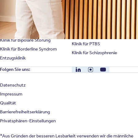
Klinik für Burnout
Klinik für Erschöpfung
Klinik für Angststörung
Klinik für Essstörung
Klinik für Zwangsstörung
Klinik für Mediensucht
Klinik für Persönlichkeitsstörung
Klinik für Psychose
Klinik für Bipolare Störung
Klinik für PTBS
Klinik für Borderline Syndrom
Klinik für Schizophrenie
Entzugsklinik
LinkedIn
Instagram
YouTube
Folgen Sie uns:
Datenschutz
Impressum
Qualität
Barrierefreiheitserklärung
Privatsphären-Einstellungen
*Aus Gründen der besseren Lesbarkeit verwenden wir die männliche