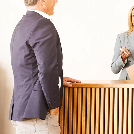
Für Eltern
Kliniken für Kinder & Jugendlichen
Für Angehörige
Klinikfinder
Über Oberberg
Aufnahme & Kosten
Krankheitsbilder & Therapien
Service
Behandlungsfelder
Veranstaltungen
Therapien
Newsletter
Symptome & Beschwerden
Magazin
Selbsttests
Presse
Bewertungen
Karriere
Unternehmensfakten
Spezialisierte Kliniken
Suchtklinik
Klinik für Depression
Klinik für Anorexie