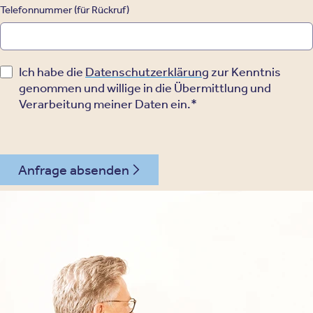
Telefonnummer (für Rückruf)
Ich habe die
Datenschutzerklärung
zur Kenntnis
genommen und willige in die Übermittlung und
Verarbeitung meiner Daten ein.*
Anfrage absenden
030 - 26478607
Kontakt
Oberberg Kliniken – zur Startseite
Informationen
Kliniken
Für Patienten
Kliniken für Erwachsene
Für Zuweiser
Tageskliniken