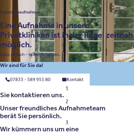
Patientenaufnahme
Eine Aufnahme in unsere
Privatkliniken ist in der Regel zeitnah
möglich.
Ganz einfach – in drei Schritten.
Wir sind für Sie da!
07833 - 589 951 80
Kontakt
1
Sie kontaktieren uns.
2
Unser freundliches Aufnahmeteam
berät Sie persönlich.
3
Wir kümmern uns um eine