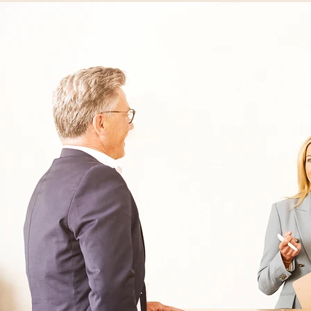
07833 - 58995180
Kontakt
Oberberg Kliniken – zur Startseite
Informationen
Kliniken
Für Patienten
Kliniken für Erwachsene
Für Zuweiser
Tageskliniken
Für Eltern
Kliniken für Kinder & Jugendlichen
Für Angehörige
Klinikfinder
Über Oberberg
Aufnahme & Kosten
Krankheitsbilder & Therapien
Service
Behandlungsfelder
Veranstaltungen
Therapien
Newsletter
Symptome & Beschwerden
Magazin
Selbsttests
Presse