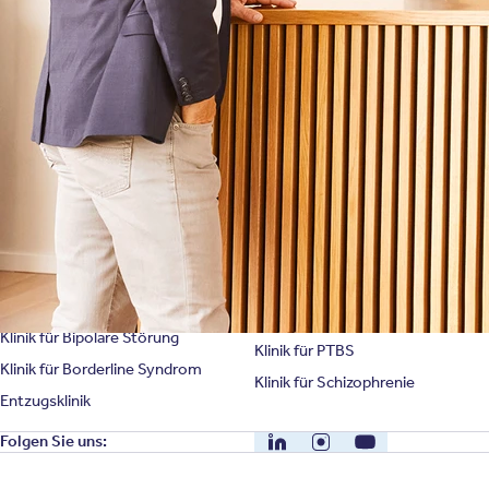
Bewertungen
Karriere
Unternehmensfakten
Spezialisierte Kliniken
Suchtklinik
Klinik für Depression
Klinik für Anorexie
Klinik für Burnout
Klinik für Erschöpfung
Klinik für Angststörung
Klinik für Essstörung
Klinik für Zwangsstörung
Klinik für Mediensucht
Klinik für Persönlichkeitsstörung
Klinik für Psychose
Klinik für Bipolare Störung
Klinik für PTBS
Klinik für Borderline Syndrom
Klinik für Schizophrenie
Entzugsklinik
LinkedIn
Instagram
YouTube
Folgen Sie uns: