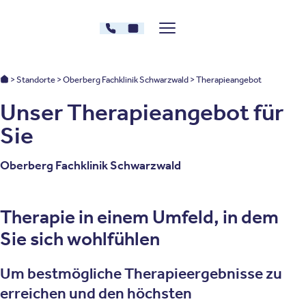
Zum Inhalt springen
07833 - 58995180
Kontakt
Menü zeigen/verstecken
Oberberg Kliniken – zur Startseite
Oberberg Kliniken: Startseite
Standorte
Oberberg Fachklinik Schwarzwald
Therapieangebot
Unser Therapieangebot für
Sie
Oberberg Fachklinik Schwarzwald
Therapie in einem Umfeld, in dem
Sie sich wohlfühlen
Um bestmögliche Therapieergebnisse zu
erreichen und den höchsten