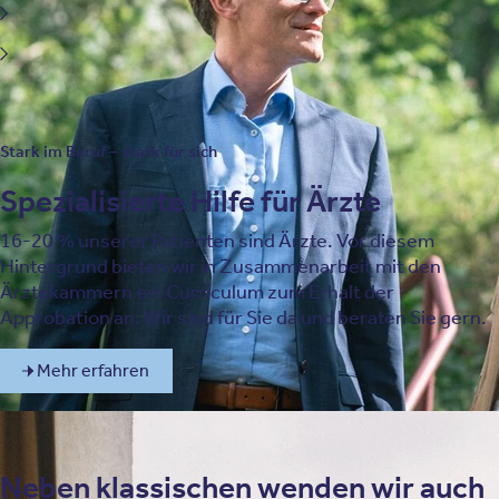
Traumafolgestörungen
Zwangserkrankungen und verwandte Störungen
Stark im Beruf – stark für sich
Spezialisierte Hilfe für Ärzte
16-20 % unserer Patienten sind Ärzte. Vor diesem
Hintergrund bieten wir in Zusammenarbeit mit den
Ärztekammern ein Curriculum zum Erhalt der
Approbation an. Wir sind für Sie da und beraten Sie gern.
Mehr erfahren
Neben klassischen wenden wir auch