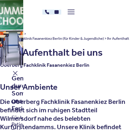
Zum Inhalt springen
030 - 26478182
Kontakt
Menü zeigen/verstecken
Oberberg Kliniken – zur Startseite
Oberberg Kliniken: Startseite
Standorte
Oberberg Fachklinik Fasanenkiez Berlin (für Kinder & Jugendliche)
Ihr Aufenthalt
Dein Aufenthalt bei uns
Oberberg Fachklinik Fasanenkiez Berlin
Gemeinsam gut
durch den
Unser Ambiente
Sommer – mit
unserem
Die Oberberg Fachklinik Fasanenkiez Berlin
Ferienprogramm.
befindet sich im ruhigen Stadtteil
Wilmersdorf nahe des belebten
Für bestehende
Patientinnen und
Kurfürstendamms. Unsere Klinik befindet