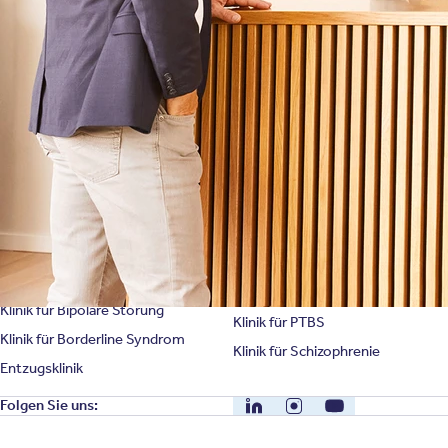
Bewertungen
Karriere
Unternehmensfakten
Spezialisierte Kliniken
Suchtklinik
Klinik für Depression
Klinik für Anorexie
Klinik für Burnout
Klinik für Erschöpfung
Klinik für Angststörung
Klinik für Essstörung
Klinik für Zwangsstörung
Klinik für Mediensucht
Klinik für Persönlichkeitsstörung
Klinik für Psychose
Klinik für Bipolare Störung
Klinik für PTBS
Klinik für Borderline Syndrom
Klinik für Schizophrenie
Entzugsklinik
LinkedIn
Instagram
YouTube
Folgen Sie uns: