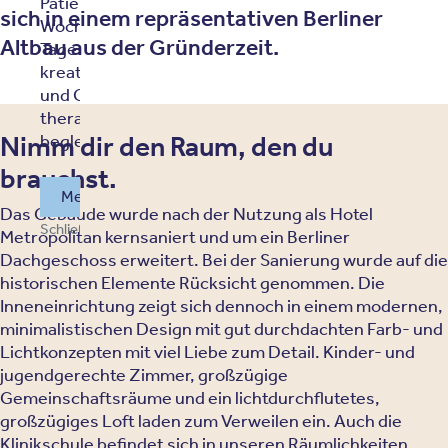
Patienten: Sechs
sich in einem repräsentativen Berliner
Wochen mit
Altbau aus der Gründerzeit.
Tagesstruktur,
kreativen Angeboten
und Gemeinschaft –
therapeutisch
Nimm dir den Raum, den du
begleitet.
brauchst.
Mehr über unser Sommerprgramm erfahren
Das Gebäude wurde nach der Nutzung als Hotel
Schließen und weitersurfen
Metropolitan kernsaniert und um ein Berliner
Dachgeschoss erweitert. Bei der Sanierung wurde auf die
historischen Elemente Rücksicht genommen. Die
Inneneinrichtung zeigt sich dennoch in einem modernen,
minimalistischen Design mit gut durchdachten Farb- und
Lichtkonzepten mit viel Liebe zum Detail. Kinder- und
jugendgerechte Zimmer, großzügige
Gemeinschaftsräume und ein lichtdurchflutetes,
großzügiges Loft laden zum Verweilen ein. Auch die
Klinikschule befindet sich in unseren Räumlichkeiten.