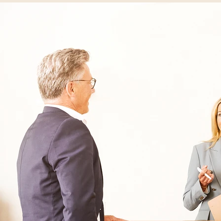
030 - 26478182
Kontakt
Oberberg Kliniken – zur Startseite
Informationen
Kliniken
Für Patienten
Kliniken für Erwachsene
Für Zuweiser
Tageskliniken
Für Eltern
Kliniken für Kinder & Jugendlichen
Für Angehörige
Klinikfinder
Über Oberberg
Aufnahme & Kosten
Krankheitsbilder & Therapien
Service
Behandlungsfelder
Veranstaltungen
Therapien
Newsletter
Symptome & Beschwerden
Magazin
Selbsttests
Presse