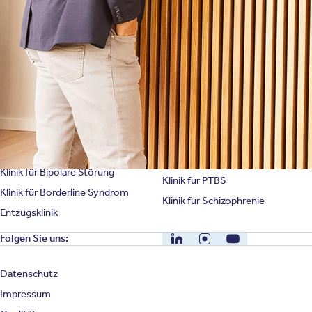
Unternehmensfakten
Spezialisierte Kliniken
Suchtklinik
Klinik für Depression
Klinik für Anorexie
Klinik für Burnout
Klinik für Erschöpfung
Klinik für Angststörung
Klinik für Essstörung
Klinik für Zwangsstörung
Klinik für Mediensucht
Klinik für Persönlichkeitsstörung
Klinik für Psychose
Klinik für Bipolare Störung
Klinik für PTBS
Klinik für Borderline Syndrom
Klinik für Schizophrenie
Entzugsklinik
LinkedIn
Instagram
YouTube
Folgen Sie uns:
Datenschutz
Impressum