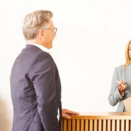
Oberberg Kliniken – zur Startseite
Informationen
Kliniken
Für Patienten
Kliniken für Erwachsene
Für Zuweiser
Tageskliniken
Für Eltern
Kliniken für Kinder & Jugendlichen
Für Angehörige
Klinikfinder
Über Oberberg
Aufnahme & Kosten
Krankheitsbilder & Therapien
Service
Behandlungsfelder
Veranstaltungen
Therapien
Newsletter
Symptome & Beschwerden
Magazin
Selbsttests
Presse
Bewertungen
Karriere