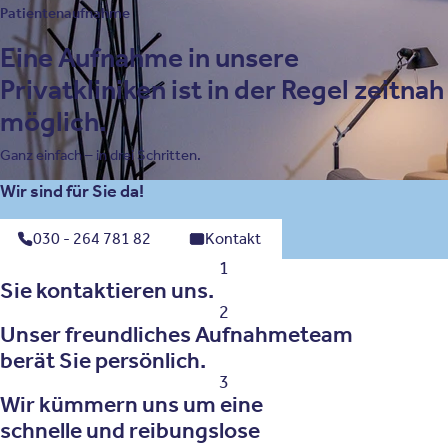
Patientenaufnahme
Eine Aufnahme in unsere
Privatkliniken ist in der Regel zeitnah
möglich.
Ganz einfach – in drei Schritten.
Wir sind für Sie da!
030 - 264 781 82
Kontakt
1
Sie kontaktieren uns.
2
Unser freundliches Aufnahmeteam
berät Sie persönlich.
3
Wir kümmern uns um eine
schnelle und reibungslose