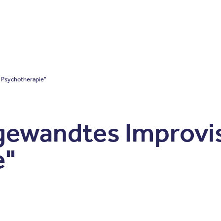
Zum Inhalt springen
r
Kliniken
Krankheitsbilder
Therapien
Über Oberbe
r Psychotherapie"
gewandtes Improvis
e"