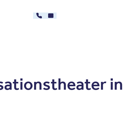
030 - 26478607
Kontakt
rg
Karriere
ationstheater in