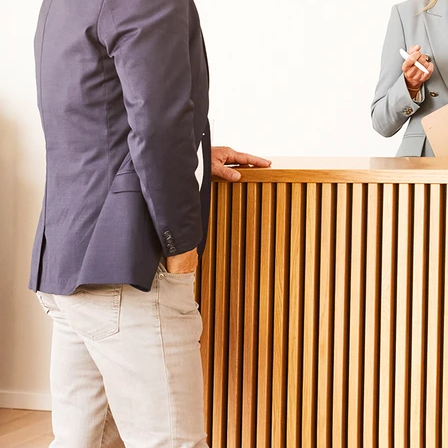
Praxis / Klinik
*
*
Vorname
Nachname
*
PLZ Ihrer Praxis / Klinik
*
E-Mail Adresse
Telefonnummer (für Rückruf)