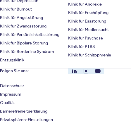
Klinik für Depression
Klinik für Anorexie
Klinik für Burnout
Klinik für Erschöpfung
Klinik für Angststörung
Klinik für Essstörung
Klinik für Zwangsstörung
Klinik für Mediensucht
Klinik für Persönlichkeitsstörung
Klinik für Psychose
Klinik für Bipolare Störung
Klinik für PTBS
Klinik für Borderline Syndrom
Klinik für Schizophrenie
Entzugsklinik
LinkedIn
Instagram
YouTube
Folgen Sie uns:
Datenschutz
Impressum
Qualität
Barrierefreiheitserklärung
Privatsphären-Einstellungen