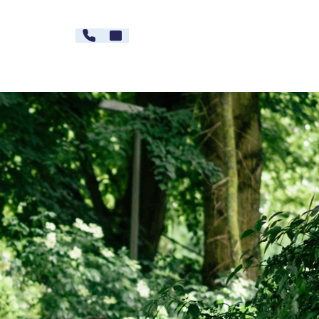
030 - 26478607
Kontakt
rg
Karriere