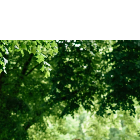
Zum Inhalt springen
r
Kliniken
Krankheitsbilder
Therapien
Über Oberbe