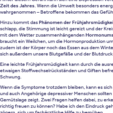
Zeit des Jahres
. Wenn die Umwelt besonders energi
wahrgenommen – Betroffene bekommen das Gefühl, 
Hinzu kommt das
Phänomen der Frühjahrsmüdigke
schlapp, die Stimmung ist leicht gereizt und der Kr
mit dem Wetter zusammenhängenden
Hormonumst
braucht ein Weilchen, um die Hormonproduktion ums
zudem ist der Körper noch das Essen aus dem Winterh
sich außerdem unsere Blutgefäße und der Blutdruck 
Eine leichte Frühjahrsmüdigkeit kann durch die aus
etwaigen Stoffwechselrückständen und Giften befr
Schwung.
Wenn die Symptome trotzdem bleiben, kann es sich 
und auch Angehörige depressiver Menschen sollten 
Gemütslage zeigt. Zwei Fragen helfen dabei, zu erke
richtig freuen zu können? Habe ich den Eindruck geha
zögern, sich um fachärztliche Hilfe zu bemühen.