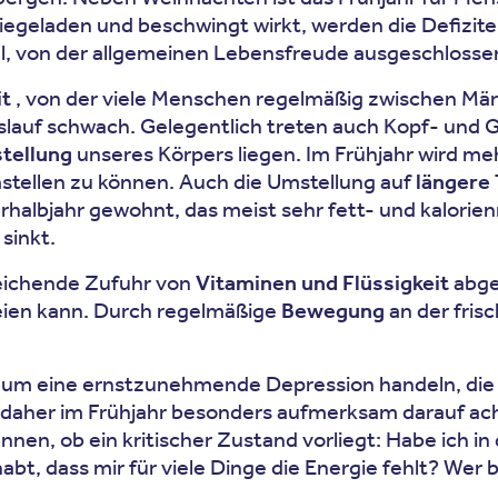
egeladen und beschwingt wirkt, werden die Defizite
von der allgemeinen Lebensfreude ausgeschlossen
it
, von der viele Menschen regelmäßig zwischen März
eislauf schwach. Gelegentlich treten auch Kopf- und 
ellung
unseres Körpers liegen. Im Frühjahr wird meh
tellen zu können. Auch die Umstellung auf
längere
albjahr gewohnt, das meist sehr fett- und kalorienr
sinkt.
reichende Zufuhr von
Vitaminen
und Flüssigkeit
abge
eien kann. Durch regelmäßige
Bewegung
an der fris
um eine ernstzunehmende Depression handeln, die a
daher im Frühjahr besonders aufmerksam darauf acht
nnen, ob ein kritischer Zustand vorliegt: Habe ich i
bt, dass mir für viele Dinge die Energie fehlt? Wer 