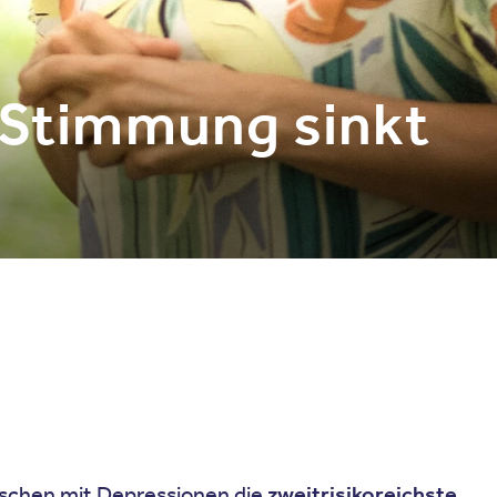
 Stimmung sinkt
nschen mit Depressionen die
zweitrisikoreichste