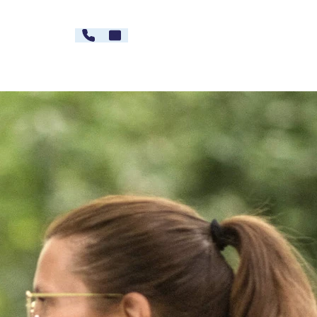
030 - 26478607
Kontakt
rg
Karriere