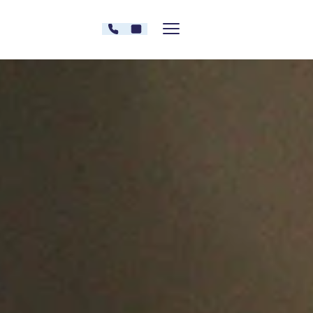
Zum Inhalt springen
030 - 26478607
Kontakt
Menü zeigen/verstecken
Oberberg Kliniken – zur Startseite