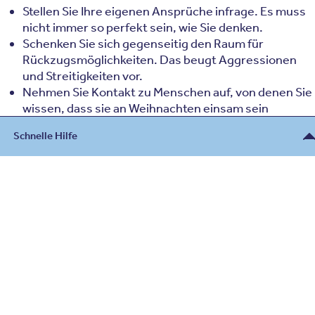
Stellen Sie Ihre eigenen Ansprüche infrage. Es muss
nicht immer so perfekt sein, wie Sie denken.
Schenken Sie sich gegenseitig den Raum für
Rückzugsmöglichkeiten. Das beugt Aggressionen
und Streitigkeiten vor.
Nehmen Sie Kontakt zu Menschen auf, von denen Sie
wissen, dass sie an Weihnachten einsam sein
werden.
Schnelle Hilfe
Wenn Sie selbst einsam sind, bemühen Sie sich
frühzeitig um Alternativen in Ihrer Stadt, wie man den
Tag oder den Abend gemeinsam mit anderen
Beratung
verbringen könnte. Kirchen- oder Kontakt- und
Beratungsstellen bieten meist ein vielfältiges
030 - 26478607
Kontakt
Angebot an.
Allen Hilfesuchenden in der Weihnachtszeit stehen
bundesweit die Telefonseelsorge und Krisendienste zur
Für Notfälle und Zuweiser
Verfügung. Bei akuten psychischen Problemen steht
Ihnen darüber hinaus das Team der Oberbergkliniken
030 - 26479292
rund um die Uhr zur Verfügung.