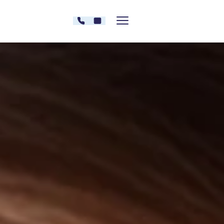
Zum Inhalt springen
030 - 26478607
Kontakt
Menü zeigen/verstecken
Oberberg Kliniken – zur Startseite