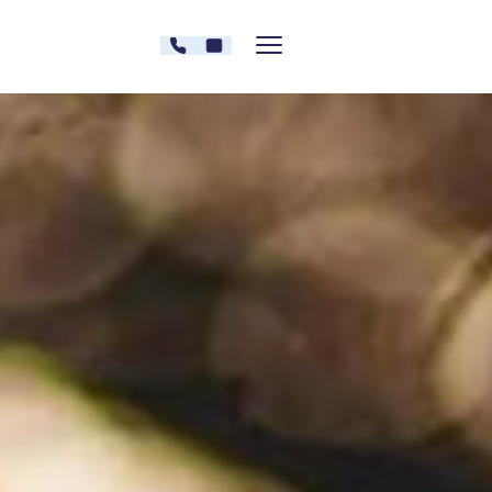
Zum Inhalt springen
030 - 26478607
Kontakt
Menü zeigen/verstecken
Oberberg Kliniken – zur Startseite