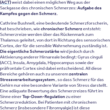
(ACT)
weist dabei einen möglichen Weg aus der
Sackgasse des chronischen Schmerzes:
Aufgabe des
Kampfes gegen den Schmerz.
Cathrine Bushnell, eine bedeutende Schmerzforscherin,
hat beschrieben, wie
chronischer Schmerz
entsteht:
Schmerzreize werden über das Rückenmark zum
Thalamus geleitet, von dort in Richtung des sensorischen
Cortex, der für die sensible Wahrnehmung zuständig ist.
Die eigentliche Schmerzstärke
wird jedoch durch
Aktivierung anderer Hirnareale bedingt: Gyrus cinguli
(ACC), Insula, Amygdala, Hippocampus sowie der
präfrontale Cortex sind dabei entscheidend. All diese
Bereiche gehören auch zu unserem
zentralen
Stressverarbeitungssystem
, so dass Schmerz für das
Gehirn nur eine besondere Variante von Stress darstellt.
Eine adäquate Bewertung des Schmerzreizes führt im
Sinne einer
Top-Down-Regulation
zu einer
Schmerzreduktion. Bei Patienten mit chronischem
Schmerz (insbesondere Fibromyalgie) ist diese