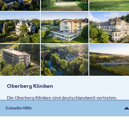
Oberberg Kliniken
Die Oberberg Kliniken sind deutschlandweit vertreten.
Wir therapieren alle Arten psychischer Krankheitsbilder
Schnelle Hilfe
nach den neuesten Erkenntnissen aus Wissenschaft und
Praxis, stets individuell auf persönliche Bedürfnisse
zugeschnitten.
Beratung