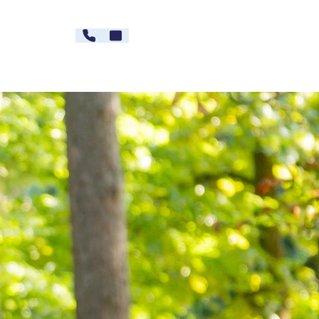
030 - 26478607
Kontakt
rg
Karriere