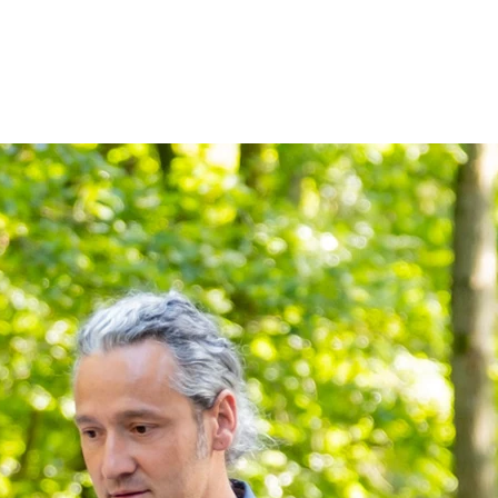
Zum Inhalt springen
r
Kliniken
Krankheitsbilder
Therapien
Über Oberbe