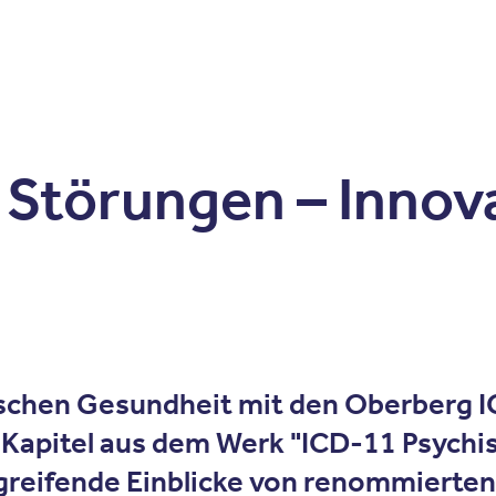
Zum Inhalt springen
r
Kliniken
Krankheitsbilder
Therapien
Über Oberbe
Störungen – Innova
hischen Gesundheit mit den
Oberberg I
Kapitel aus dem Werk "
ICD-11 Psychi
efgreifende Einblicke von renommierte