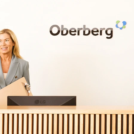
030 - 26479292
Ihre Nachricht
Praxis / Klinik
*
Vorname
*
PLZ Ihrer Praxis / Klinik