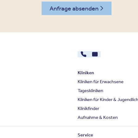
Anfrage absenden
030 - 26478607
Kontakt
Kliniken
Kliniken für Erwachsene
Tageskliniken
Kliniken für Kinder & Jugendlic
Klinikfinder
Aufnahme & Kosten
Service