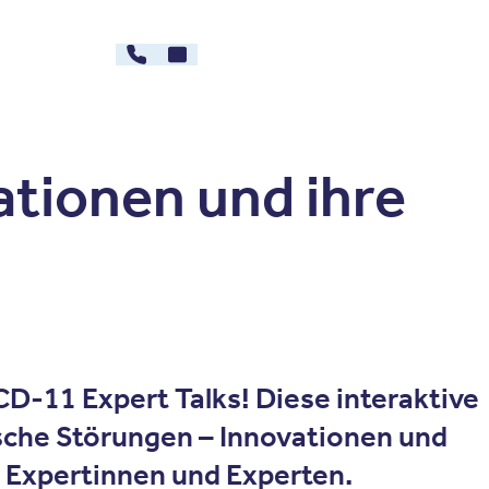
030 - 26478607
Kontakt
rg
Karriere
tionen und ihre
CD-11 Expert Talks
! Diese interaktive
sche Störungen – Innovationen und
n Expertinnen und Experten.