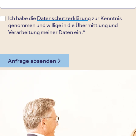
Ich habe die
Datenschutzerklärung
zur Kenntnis
genommen und willige in die Übermittlung und
Verarbeitung meiner Daten ein.*
Anfrage absenden
08022 - 9984004
Kontakt
Oberberg Kliniken – zur Startseite
Informationen
Kliniken
Für Patienten
Kliniken für Erwachsene
Für Zuweiser
Tageskliniken
Für Eltern
Kliniken für Kinder & Jugendlichen