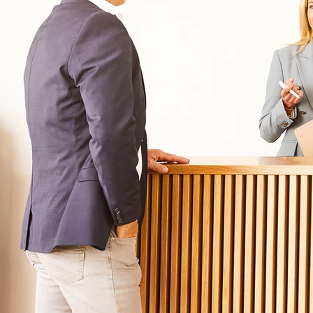
Für Angehörige
Klinikfinder
Über Oberberg
Aufnahme & Kosten
Krankheitsbilder & Therapien
Service
Behandlungsfelder
Veranstaltungen
Therapien
Newsletter
Symptome & Beschwerden
Magazin
Selbsttests
Presse
Bewertungen
Karriere
Unternehmensfakten
Spezialisierte Kliniken
Suchtklinik
Klinik für Depression
Klinik für Anorexie
Klinik für Burnout
Klinik für Erschöpfung