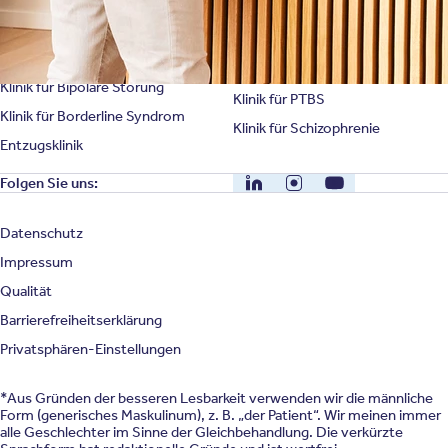
Klinik für Angststörung
Klinik für Essstörung
Klinik für Zwangsstörung
Klinik für Mediensucht
Klinik für Persönlichkeitsstörung
Klinik für Psychose
Klinik für Bipolare Störung
Klinik für PTBS
Klinik für Borderline Syndrom
Klinik für Schizophrenie
Entzugsklinik
LinkedIn
Instagram
YouTube
Folgen Sie uns:
Datenschutz
Impressum
Qualität
Barrierefreiheitserklärung
Privatsphären-Einstellungen
*Aus Gründen der besseren Lesbarkeit verwenden wir die männliche
Form (generisches Maskulinum), z. B. „der Patient“. Wir meinen immer
alle Geschlechter im Sinne der Gleichbehandlung. Die verkürzte