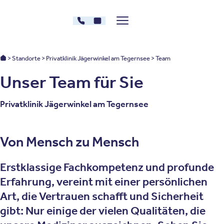
Zum Inhalt springen
08022 - 9984004
Kontakt
Menü zeigen/verstecken
Oberberg Kliniken – zur Startseite
Oberberg Kliniken: Startseite
Standorte
Privatklinik Jägerwinkel am Tegernsee
Team
Unser Team für Sie
Privatklinik Jägerwinkel am Tegernsee
Von Mensch zu Mensch
Erstklassige Fachkompetenz und profunde
Erfahrung, vereint mit einer persönlichen
Art, die Vertrauen schafft und Sicherheit
gibt: Nur einige der vielen Qualitäten, die