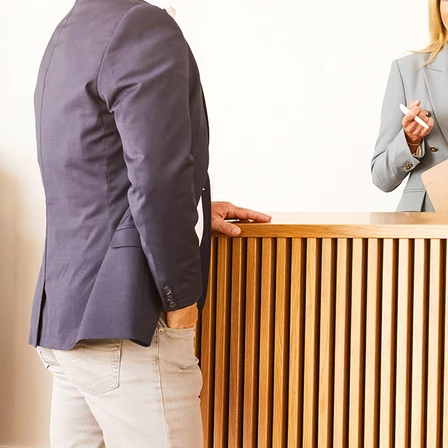
Für Angehörige
Klinikfinder
Über Oberberg
Aufnahme & Kosten
Krankheitsbilder & Therapien
Service
Behandlungsfelder
Veranstaltungen
Therapien
Newsletter
Symptome & Beschwerden
Magazin
Selbsttests
Presse
Bewertungen
Karriere
Unternehmensfakten
Spezialisierte Kliniken
Suchtklinik
Klinik für Depression
Klinik für Anorexie
Klinik für Burnout
Klinik für Erschöpfung
Klinik für Angststörung
Klinik für Essstörung