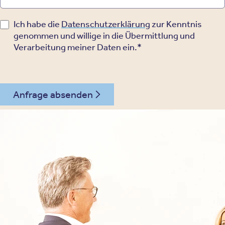
Ich habe die
Datenschutzerklärung
zur Kenntnis
genommen und willige in die Übermittlung und
Verarbeitung meiner Daten ein.*
Anfrage absenden
02235 - 4739024
Kontakt
Oberberg Kliniken – zur Startseite
Informationen
Kliniken
Für Patienten
Kliniken für Erwachsene
Für Zuweiser
Tageskliniken
Für Eltern
Kliniken für Kinder & Jugendlichen