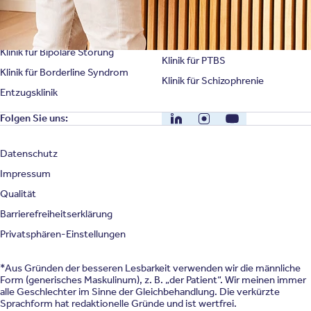
Klinik für Zwangsstörung
Klinik für Mediensucht
Klinik für Persönlichkeitsstörung
Klinik für Psychose
Klinik für Bipolare Störung
Klinik für PTBS
Klinik für Borderline Syndrom
Klinik für Schizophrenie
Entzugsklinik
LinkedIn
Instagram
YouTube
Folgen Sie uns:
Datenschutz
Impressum
Qualität
Barrierefreiheitserklärung
Privatsphären-Einstellungen
*Aus Gründen der besseren Lesbarkeit verwenden wir die männliche
Form (generisches Maskulinum), z. B. „der Patient“. Wir meinen immer
alle Geschlechter im Sinne der Gleichbehandlung. Die verkürzte
Sprachform hat redaktionelle Gründe und ist wertfrei.