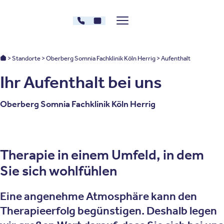
Zum Inhalt springen
02235 - 4739024
Kontakt
Menü zeigen/verstecken
Oberberg Kliniken – zur Startseite
Oberberg Kliniken: Startseite
Standorte
Oberberg Somnia Fachklinik Köln Herrig
Aufenthalt
Ihr Aufenthalt bei uns
Oberberg Somnia Fachklinik Köln Herrig
Therapie in einem Umfeld, in dem
Sie sich wohlfühlen
Eine angenehme Atmosphäre kann den
Therapieerfolg begünstigen. Deshalb legen