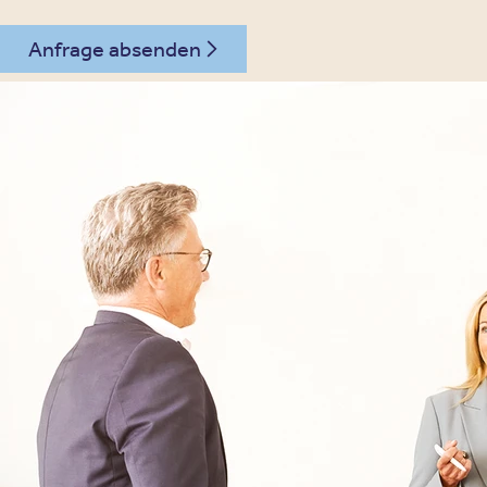
Anfrage absenden
06129 - 1834002
Kontakt
Oberberg Kliniken – zur Startseite
Informationen
Kliniken
Für Patienten
Kliniken für Erwachsene
Für Zuweiser
Tageskliniken
Für Eltern
Kliniken für Kinder & Jugendlichen
Für Angehörige
Klinikfinder
Über Oberberg
Aufnahme & Kosten
Krankheitsbilder & Therapien
Service
Behandlungsfelder
Veranstaltungen