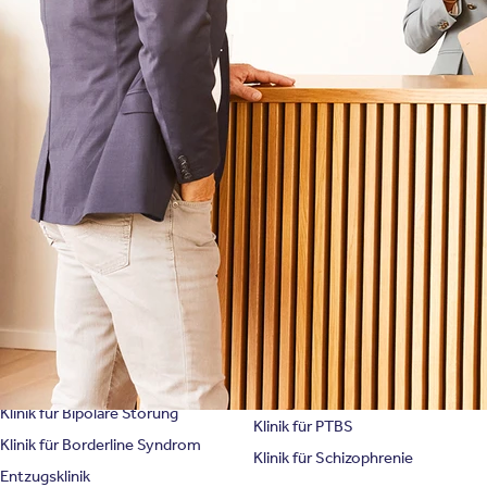
Therapien
Newsletter
Symptome & Beschwerden
Magazin
Selbsttests
Presse
Bewertungen
Karriere
Unternehmensfakten
Spezialisierte Kliniken
Suchtklinik
Klinik für Depression
Klinik für Anorexie
Klinik für Burnout
Klinik für Erschöpfung
Klinik für Angststörung
Klinik für Essstörung
Klinik für Zwangsstörung
Klinik für Mediensucht
Klinik für Persönlichkeitsstörung
Klinik für Psychose
Klinik für Bipolare Störung
Klinik für PTBS
Klinik für Borderline Syndrom
Klinik für Schizophrenie
Entzugsklinik