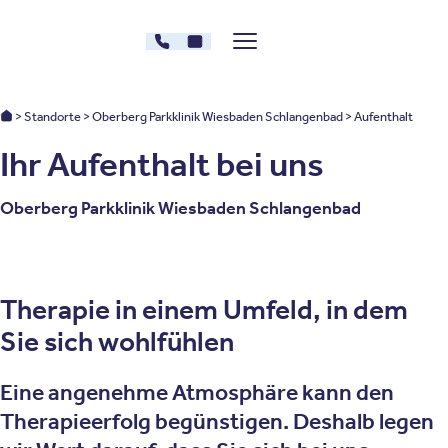
Zum Inhalt springen
06129 - 1834002
Kontakt
Menü zeigen/verstecken
Oberberg Kliniken – zur Startseite
Oberberg Kliniken: Startseite
Standorte
Oberberg Parkklinik Wiesbaden Schlangenbad
Aufenthalt
Ihr Aufenthalt bei uns
Oberberg Parkklinik Wiesbaden Schlangenbad
Therapie in einem Umfeld, in dem
Sie sich wohlfühlen
Eine angenehme Atmosphäre kann den
Therapieerfolg begünstigen. Deshalb legen