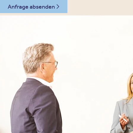
Anfrage absenden
07761 - 9174007
Kontakt
Oberberg Kliniken – zur Startseite
Informationen
Kliniken
Für Patienten
Kliniken für Erwachsene
Für Zuweiser
Tageskliniken
Für Eltern
Kliniken für Kinder & Jugendlichen
Für Angehörige
Klinikfinder
Über Oberberg
Aufnahme & Kosten
Krankheitsbilder & Therapien
Service
Behandlungsfelder
Veranstaltungen
Therapien
Newsletter