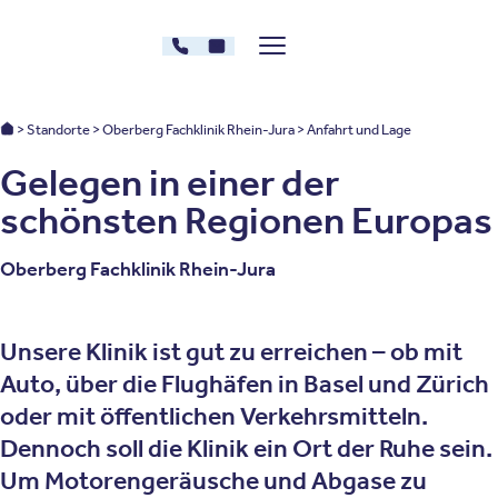
Zum Inhalt springen
07761 - 9174007
Kontakt
Menü zeigen/verstecken
Oberberg Kliniken – zur Startseite
Oberberg Kliniken: Startseite
Standorte
Oberberg Fachklinik Rhein-Jura
Anfahrt und Lage
Gelegen in einer der
schönsten Regionen Europas
Oberberg Fachklinik Rhein-Jura
Unsere Klinik ist gut zu erreichen – ob mit
Auto, über die Flughäfen in Basel und Zürich
oder mit öffentlichen Verkehrsmitteln.
Dennoch soll die Klinik ein Ort der Ruhe sein.
Um Motorengeräusche und Abgase zu