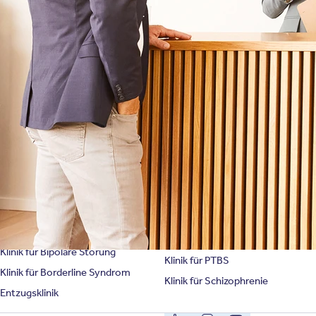
Symptome & Beschwerden
Magazin
Selbsttests
Presse
Bewertungen
Karriere
Unternehmensfakten
Spezialisierte Kliniken
Suchtklinik
Klinik für Depression
Klinik für Anorexie
Klinik für Burnout
Klinik für Erschöpfung
Klinik für Angststörung
Klinik für Essstörung
Klinik für Zwangsstörung
Klinik für Mediensucht
Klinik für Persönlichkeitsstörung
Klinik für Psychose
Klinik für Bipolare Störung
Klinik für PTBS
Klinik für Borderline Syndrom
Klinik für Schizophrenie
Entzugsklinik