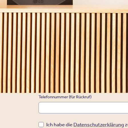
*
Vorname
*
E-Mail Adresse
*
Versicherungsart
Telefonnummer (für Rückruf)
Ich habe die
Datenschutzerklärung
z