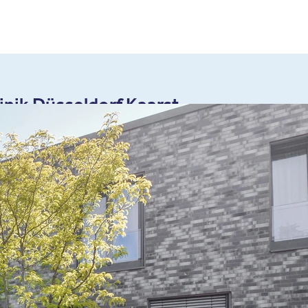
inik Düsseldorf Kaarst
90 64
le Maps)