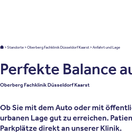
Patienten
Zuweise
Oberberg Kliniken – zur Startseite
Oberberg Kliniken: Startseite
Standorte
Oberberg Fachklinik Düsseldorf Kaarst
Anfahrt und Lage
Perfekte Balance a
Oberberg Fachklinik Düsseldorf Kaarst
Ob Sie mit dem Auto oder mit öffentl
urbanen Lage gut zu erreichen
. Patie
Parkplätze direkt an unserer Klinik.