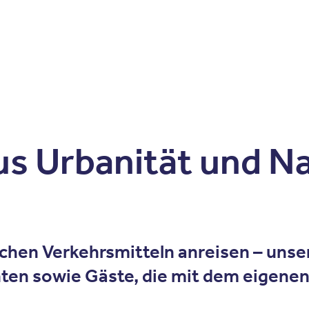
Zum Inhalt springen
r
Kliniken
Krankheitsbilder
Therapien
Über Oberbe
us Urbanität und N
ichen Verkehrsmitteln anreisen –
unser
nten sowie Gäste, die mit dem eigenen