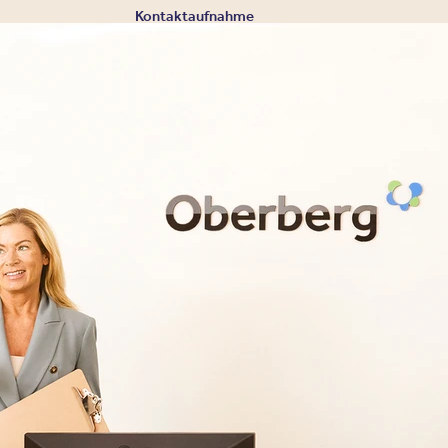
Kontaktaufnahme
Eine Aufnahme in un
der Regel zeitnah 
Kontaktieren Sie uns für eine individuelle Beratu
02131 - 5379064
Oberberg Fachklinik Düsseldorf Kaarst
Am Sandfeld 34
41564 Kaarst
Ihre Nachricht