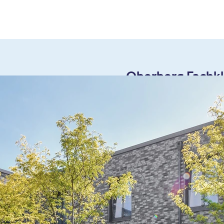
Oberberg Fachkl
Am Sandfeld 34
41564 Kaarst
Tel.
02131 - 537 
Zum Routenplaner (Goog