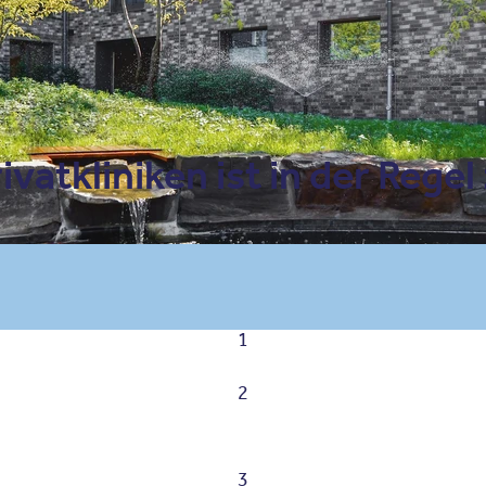
vatkliniken ist in der Regel
1
2
3