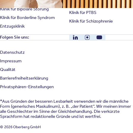
Klinik für Persönlichkeitsstörung
Klinik für Psychose
Klinik für Bipolare Störung
Klinik für PTBS
Klinik für Borderline Syndrom
Klinik für Schizophrenie
Entzugsklinik
LinkedIn
Instagram
YouTube
Folgen Sie uns:
Datenschutz
Impressum
Qualität
Barrierefreiheitserklärung
Privatsphären-Einstellungen
*Aus Gründen der besseren Lesbarkeit verwenden wir die männliche
Form (generisches Maskulinum), z. B. „der Patient“. Wir meinen immer
alle Geschlechter im Sinne der Gleichbehandlung. Die verkürzte
Sprachform hat redaktionelle Gründe und ist wertfrei.
© 2026 Oberberg GmbH