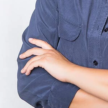
zugeschnittenen Behandlungsplan, zu dem unter
anderem folgende unterstützende Verfahren gehören
können:
Informationsvermittlung zu Schlaf
Qualität und Quantität des Schlafs steigern
Schlafverhaltensweisen verbessern
Verbesserung des Wohlbefindens
Stressbelastungen reduzieren
Bearbeitung von Konflikten
Steigerung der Lebensqualität
Leistungsfähigkeit wiederherstellen
Körperliche Ursachen ausmachen und gezielt
behandeln
Behandlung von nächtlichen Atmungsstörungen (z.B.
obstruktives Schlafapnoesyndrom)
Sofern erforderlich auch medikamentöse
Optimierung und/oder Behandlung