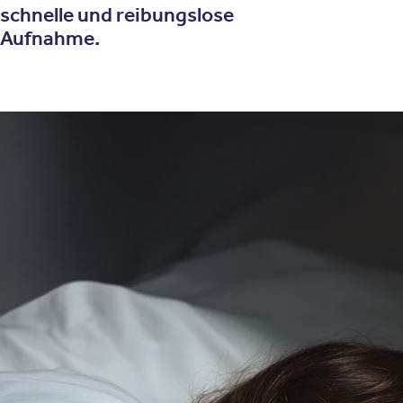
schnelle und reibungslose
Aufnahme.
Obstruktives Schlafapnoesyndrom -
Diagnostik und Behandlung
Oftmals beginnt eine nächtliche Atmungsstörung mit
Schnarchen, welches zunächst allenfalls den
Bettnachbarn stört. Doch es kann sich zu die Gesundheit
gefährdenden Atemaussetzern im Schlaf steigern.
Manchmal bemerken die Betroffenen diese, weil sie von
ihnen unsanft aus dem Schlaf geweckt werden. Sie
schrecken auf oder haben sogar das Gefühl der Luftnot.
Nächtliche Panikattacken können ebenfalls ihre Ursache
in Atempausen im Schlaf haben.
Andere bemerken überhaupt nicht, dass im Schlaf etwas