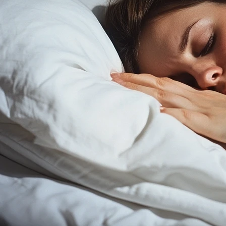
nicht stimmt. Sie fühlen sich jedoch morgens
unausgeruht, erschöpft und tagsüber schläfrig oder
nicht so leistungsfähig wie früher. Oftmals entsteht
parallel zur Atmungsstörung auch ein Bluthochdruck, der
den nächtlichen Stress ausdrückt, den der Körper mit
den Atempausen hat.
Daraus wiederum können Folgerisiken entstehen. Die
Wahrscheinlichkeit, in der Zukunft einen Herzinfarkt
oder Schlaganfall zu erleiden, steigt deutlich bei einer
unbehandelten Atmungsstörung.
In unserer Klinik behandeln wir viele Menschen mit einer
Erschöpfungssymptomatik (Burn-Out) oder depressiven
Episoden. Hier kann es ebenfalls sinnvoll sein, eine
nächtliche Atmungsstörung als Ursache auszuschließen.
Bestätigt sich diese, können wir innerhalb weniger Tage
die Behandlung derselben einleiden und individuell für Sie
anpassen.