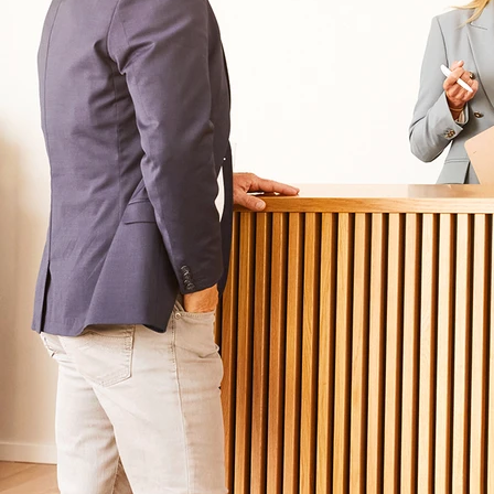
Krankheitsbilder & Therapien
Service
Behandlungsfelder
Veranstaltungen
Therapien
Newsletter
Symptome & Beschwerden
Magazin
Selbsttests
Presse
Bewertungen
Karriere
Unternehmensfakten
Spezialisierte Kliniken
Suchtklinik
Klinik für Depression
Klinik für Anorexie
Klinik für Burnout
Klinik für Erschöpfung
Klinik für Angststörung
Klinik für Essstörung
Klinik für Zwangsstörung
Klinik für Mediensucht