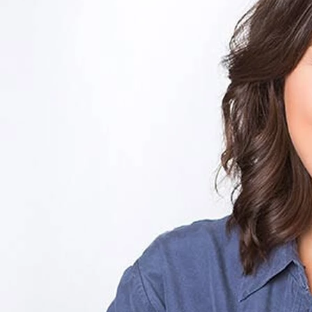
bedingte.
Ausführliche Gespräche (u.a. die Anamnese) mit unserer
Somnologin und Therapeuten ermöglichen, dass wir Sie
kennenlernen und uns ein ganzheitliches Bild von Ihrer
aktuellen Lebens- und Schlafsituation machen können.
Sie als Mensch und Individuum stehen dabei im
Vordergrund. Wir berücksichtigen Ihre Vorerkrankungen,
Medikamente, die Sie vielleicht einnehmen sowie Ihr
aktuelles körperliches und seelisches Befinden, Ihre
berufliche und soziale Situation, usw. All diese Dinge
können sich auf den Schlaf gravierend auswirken.
Falls erforderlich, untersuchen wir zudem Ihren Schlaf
mittels einer Schlafmessung (Polysomnographie). Diese
Messung erfolgt in einem regulären, gemütlichen
Patientenzimmer und keinem Schlaflabor. Dies ist
möglich, da die Messgeräte heute dank fortschrittlicher
Medizintechnik klein und mobil geworden sind.
Im Anschluss entwickeln wir einen auf Sie persönlich