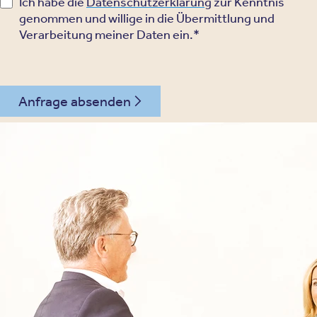
Ich habe die
Datenschutzerklärung
zur Kenntnis
genommen und willige in die Übermittlung und
Verarbeitung meiner Daten ein.*
Anfrage absenden
033679 - 134112
Kontakt
Oberberg Kliniken – zur Startseite
Informationen
Kliniken
Für Patienten
Kliniken für Erwachsene
Für Zuweiser
Tageskliniken
Für Eltern
Kliniken für Kinder & Jugendlichen
Für Angehörige
Klinikfinder
Über Oberberg
Aufnahme & Kosten