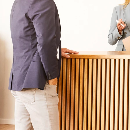
Krankheitsbilder & Therapien
Service
Behandlungsfelder
Veranstaltungen
Therapien
Newsletter
Symptome & Beschwerden
Magazin
Selbsttests
Presse
Bewertungen
Karriere
Unternehmensfakten
Spezialisierte Kliniken
Suchtklinik
Klinik für Depression
Klinik für Anorexie
Klinik für Burnout
Klinik für Erschöpfung
Klinik für Angststörung
Klinik für Essstörung
Klinik für Zwangsstörung
Klinik für Mediensucht