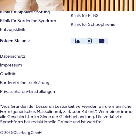
Klinik für Persönlichkeitsstörung
Klinik für Psychose
Klinik für Bipolare Störung
Klinik für PTBS
Klinik für Borderline Syndrom
Klinik für Schizophrenie
Entzugsklinik
LinkedIn
Instagram
YouTube
Folgen Sie uns:
Datenschutz
Impressum
Qualität
Barrierefreiheitserklärung
Privatsphären-Einstellungen
*Aus Gründen der besseren Lesbarkeit verwenden wir die männliche
Form (generisches Maskulinum), z. B. „der Patient“. Wir meinen immer
alle Geschlechter im Sinne der Gleichbehandlung. Die verkürzte
Sprachform hat redaktionelle Gründe und ist wertfrei.
© 2026 Oberberg GmbH