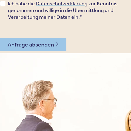
Ich habe die
Datenschutzerklärung
zur Kenntnis
genommen und willige in die Übermittlung und
Verarbeitung meiner Daten ein.*
Anfrage absenden
030 - 26478607
Kontakt
Oberberg Kliniken – zur Startseite
Informationen
Kliniken
Für Patienten
Kliniken für Erwachsene
Für Zuweiser
Tageskliniken
Für Eltern
Kliniken für Kinder & Jugendlichen
Für Angehörige
Klinikfinder
Über Oberberg
Aufnahme & Kosten