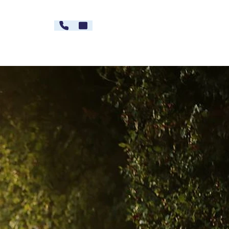
030 - 26478607
Kontakt
rg
Karriere