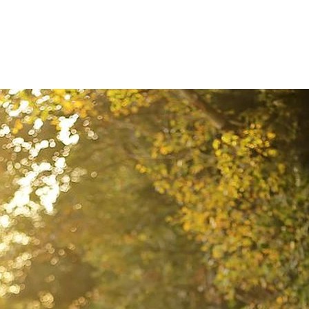
Zum Inhalt springen
r
Kliniken
Krankheitsbilder
Therapien
Über Oberbe