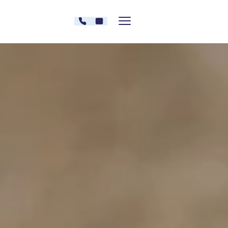
Zum Inhalt springen
030 - 26478607
Kontakt
Menü zeigen/verstecken
Oberberg Kliniken – zur Startseite