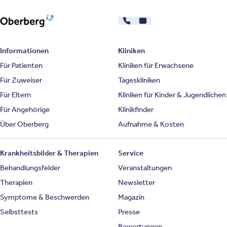
030 - 26478607
Kontakt
Oberberg Kliniken – zur Startseite
Informationen
Kliniken
Für Patienten
Kliniken für Erwachsene
Für Zuweiser
Tageskliniken
Für Eltern
Kliniken für Kinder & Jugendlichen
Für Angehörige
Klinikfinder
Über Oberberg
Aufnahme & Kosten
Krankheitsbilder & Therapien
Service
Behandlungsfelder
Veranstaltungen
Therapien
Newsletter
Symptome & Beschwerden
Magazin
Selbsttests
Presse
Bewertungen