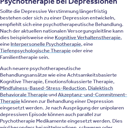
Psychotherapie bei Depressionen
Sollte die Depressive Verstimmung längerfristig
bestehen oder sich zu einer Depression entwickeln,
empfiehlt sich eine psychotherapeutische Behandlung.
Nach der aktuellen nationalen Versorgungsleitline kann
dies beispielsweise eine
Kognitive Verhaltenstherapie
,
eine
Interpersonelle Psychotherapie
, eine
Tiefenpsychologische Therapie
oder eine
Familientherapie sein.
Auch neuere psychotherapeutische
Behandlungsansätze wie eine Achtsamkeitsbasierte
Kognitive Therapie, Emotionsfokussierte Therapie,
Mindfulness-Based-Stress-Reduction
,
Dialektisch
Behaviorale Therapie
und
Akzeptanz-und-Commitment-
Therapie
können zur Behandlung einer Depression
eingesetzt werden. Je nach Ausprägung der unipolaren
depressiven Episode können auch parallel zur
Psychotherapie Medikamente eingesetzt werden. Dies
wird besonders bei mittelgradigen, schweren oder