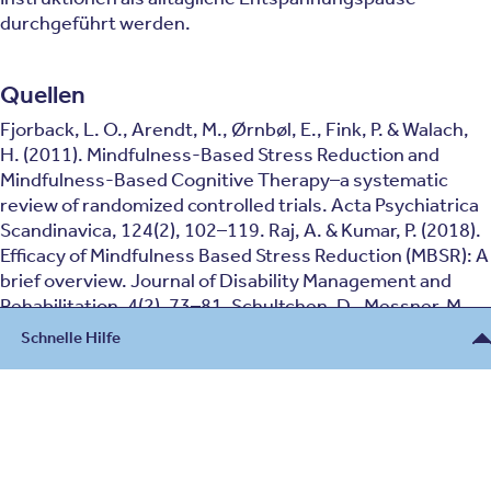
durchgeführt werden.
Quellen
Fjorback, L. O., Arendt, M., Ørnbøl, E., Fink, P. & Walach,
H. (2011). Mindfulness‐Based Stress Reduction and
Mindfulness‐Based Cognitive Therapy–a systematic
review of randomized controlled trials. Acta Psychiatrica
Scandinavica, 124(2), 102–119. Raj, A. & Kumar, P. (2018).
Efficacy of Mindfulness Based Stress Reduction (MBSR): A
brief overview. Journal of Disability Management and
Rehabilitation, 4(2), 73–81. Schultchen, D., Messner, M.,
Karabatsiakis, A., Schillings, C. & Pollatos, O. (2019).
Schnelle Hilfe
Effects of an 8-Week Body Scan Intervention on
Individually Perceived Psychological Stress and Related
Beratung
Steroid Hormones in Hair. Mindfulness, 10(12), 2532–
2543.
https://doi.org/10.1007/s12671-019-01222-7
030 - 26478607
Kontakt