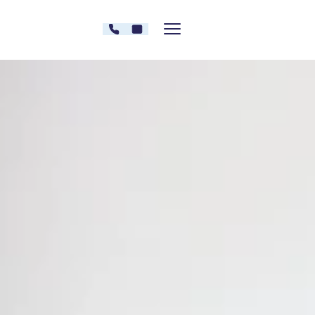
Zum Inhalt springen
030 - 26478607
Kontakt
Menü zeigen/verstecken
Oberberg Kliniken – zur Startseite