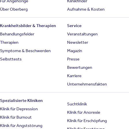
Für Angehörige
Klinikfinder
Über Oberberg
Aufnahme & Kosten
Krankheitsbilder & Therapien
Service
Behandlungsfelder
Veranstaltungen
Therapien
Newsletter
Symptome & Beschwerden
Magazin
Selbsttests
Presse
Bewertungen
Karriere
Unternehmensfakten
Spezialisierte Kliniken
Suchtklinik
Klinik für Depression
Klinik für Anorexie
Klinik für Burnout
Klinik für Erschöpfung
Klinik für Angststörung
Klinik für Essstörung