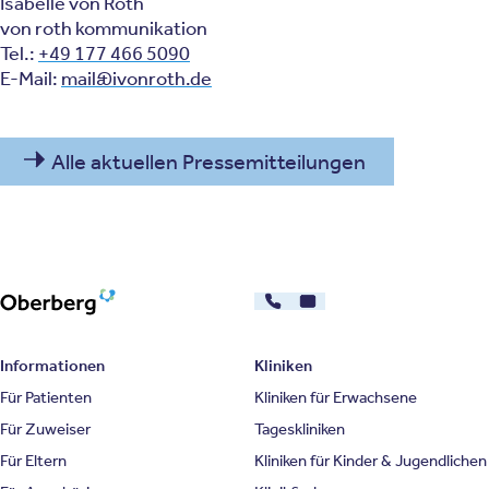
Isabelle von Roth
von roth kommunikation
Tel.:
+49 177 466 5090
E-Mail:
mail@ivonroth.de
Alle aktuellen Pressemitteilungen
030 - 26478607
Kontakt
Oberberg Kliniken – zur Startseite
Informationen
Kliniken
Für Patienten
Kliniken für Erwachsene
Für Zuweiser
Tageskliniken
Für Eltern
Kliniken für Kinder & Jugendlichen