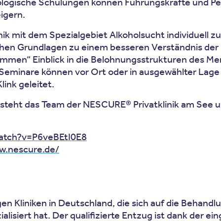
logische Schulungen können Führungskräfte und Per
igern.
inik mit dem Spezialgebiet Alkoholsucht individuell
gischen Grundlagen zu einem besseren Verständnis d
kommen“ Einblick in die Belohnungsstrukturen des M
en Seminare können vor Ort oder in ausgewählter La
ink geleitet.
teht das Team der NESCURE® Privatklinik am See u
atch?v=P6veBEtI0E8
w.nescure.de/
en Kliniken in Deutschland, die sich auf die Behandl
isiert hat. Der qualifizierte Entzug ist dank der e