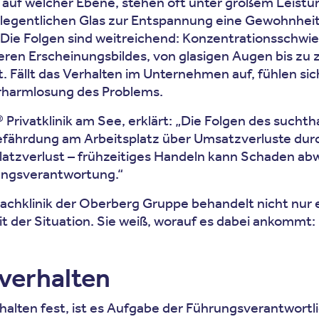
auf welcher Ebene, stehen oft unter großem Leistun
 gelegentlichen Glas zur Entspannung eine Gewohnhe
ie Folgen sind weitreichend: Konzentrationsschwier
 Erscheinungsbildes, von glasigen Augen bis zu z
Fällt das Verhalten im Unternehmen auf, fühlen sic
Verharmlosung des Problems.
Privatklinik am See, erklärt: „Die Folgen des sucht
fährdung am Arbeitsplatz über Umsatzverluste durc
tzverlust – frühzeitiges Handeln kann Schaden abw
rungsverantwortung.“
 Fachklinik der Oberberg Gruppe behandelt nicht nur
 der Situation. Sie weiß, worauf es dabei ankommt:
verhalten
alten fest, ist es Aufgabe der Führungsverantwortlic