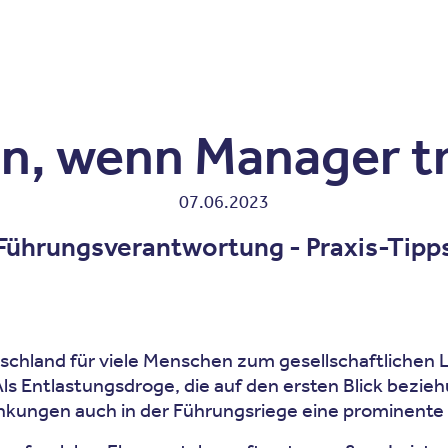
Zum Inhalt springen
r
Kliniken
Krankheitsbilder
Therapien
Über Oberbe
n, wenn Manager t
07.06.2023
 Führungsverantwortung - Praxis-Tipp
tschland für viele Menschen zum gesellschaftlichen L
Als Entlastungsdroge, die auf den ersten Blick bezie
rankungen auch in der Führungsriege eine prominente 