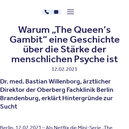
Zum Inhalt springen
030 - 26478607
Kontakt
Menü zeigen/verstecken
Oberberg Kliniken – zur Startseite
Warum „The Queen‘s
Gambit“ eine Geschichte
über die Stärke der
menschlichen Psyche ist
12.02.2021
Dr. med. Bastian Willenborg, ärztlicher
Direktor der Oberberg Fachklinik Berlin
Brandenburg, erklärt Hintergründe zur
Sucht
Berlin, 12.02.2021 – Als Netflix die Mini-Serie „The