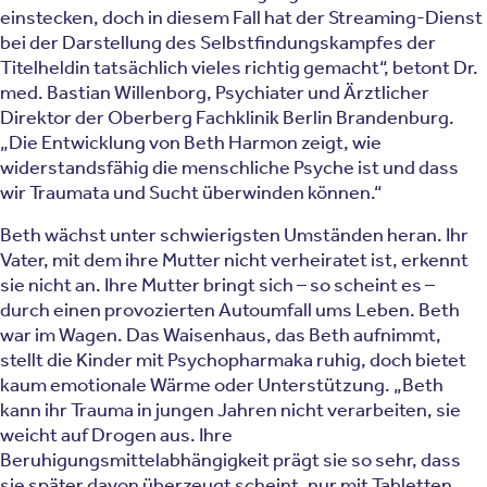
einstecken, doch in diesem Fall hat der Streaming-Dienst
bei der Darstellung des Selbstfindungskampfes der
Titelheldin tatsächlich vieles richtig gemacht“, betont Dr.
med. Bastian Willenborg, Psychiater und Ärztlicher
Direktor der Oberberg Fachklinik Berlin Brandenburg.
„Die Entwicklung von Beth Harmon zeigt, wie
widerstandsfähig die menschliche Psyche ist und dass
wir Traumata und Sucht überwinden können.“
Beth wächst unter schwierigsten Umständen heran. Ihr
Vater, mit dem ihre Mutter nicht verheiratet ist, erkennt
sie nicht an. Ihre Mutter bringt sich – so scheint es –
durch einen provozierten Autoumfall ums Leben. Beth
war im Wagen. Das Waisenhaus, das Beth aufnimmt,
stellt die Kinder mit Psychopharmaka ruhig, doch bietet
kaum emotionale Wärme oder Unterstützung. „Beth
kann ihr Trauma in jungen Jahren nicht verarbeiten, sie
weicht auf Drogen aus. Ihre
Beruhigungsmittelabhängigkeit prägt sie so sehr, dass
sie später davon überzeugt scheint, nur mit Tabletten