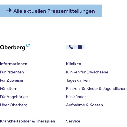
Alle aktuellen Pressemitteilungen
030 - 26478607
Kontakt
Oberberg Kliniken – zur Startseite
Informationen
Kliniken
Für Patienten
Kliniken für Erwachsene
Für Zuweiser
Tageskliniken
Für Eltern
Kliniken für Kinder & Jugendlichen
Für Angehörige
Klinikfinder
Über Oberberg
Aufnahme & Kosten
Krankheitsbilder & Therapien
Service