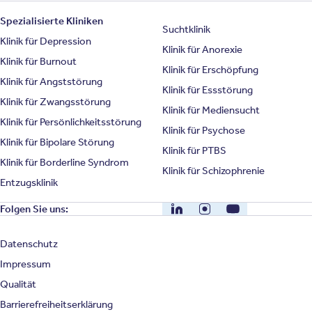
Spezialisierte Kliniken
Suchtklinik
Klinik für Depression
Klinik für Anorexie
Klinik für Burnout
Klinik für Erschöpfung
Klinik für Angststörung
Klinik für Essstörung
Klinik für Zwangsstörung
Klinik für Mediensucht
Klinik für Persönlichkeitsstörung
Klinik für Psychose
Klinik für Bipolare Störung
Klinik für PTBS
Klinik für Borderline Syndrom
Klinik für Schizophrenie
Entzugsklinik
LinkedIn
Instagram
YouTube
Folgen Sie uns:
Datenschutz
Impressum
Qualität
Barrierefreiheitserklärung